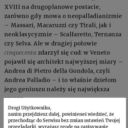
XVIII na drugoplanowe postacie,
zarówno gdy mowa o neopalladianizmie
– Massari, Macaruzzi czy Tirali, jak i
neoklasycyzmie – Scalfaretto, Ternanza
czy Selva. Ale w drugiej połowie
cinquecenta
zdarzył się cud: w Veneto
pojawił się architekt najwyższej miary –
Andrea di Pietro della Gondola, czyli
Andrea Palladio – i to właśnie dziełom
jego geniuszu należy się największa
uwaga.
Drogi Użytkowniku,
zanim przejdziesz dalej, powinieneś wiedzieć, że
przechodząc do Serwisu bez zmian ustawień Twojej
przeglądarki, wyrażasz zgodę na zapisywanie