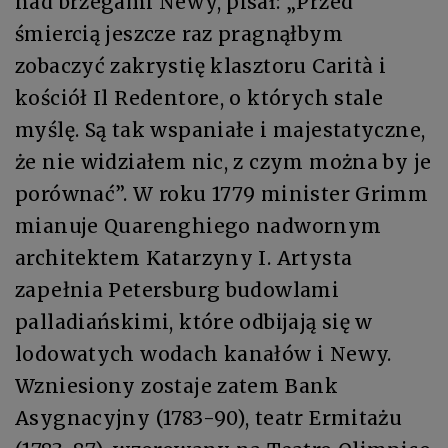
nad brzegami Newy, pisał: „Przed
śmiercią jeszcze raz pragnąłbym
zobaczyć zakrystię klasztoru Carità i
kościół Il Redentore, o których stale
myślę. Są tak wspaniałe i majestatyczne,
że nie widziałem nic, z czym można by je
porównać”. W roku 1779 minister Grimm
mianuje Quarenghiego nadwornym
architektem Katarzyny I. Artysta
zapełnia Petersburg budowlami
palladiańskimi, które odbijają się w
lodowatych wodach kanałów i Newy.
Wzniesiony zostaje zatem Bank
Asygnacyjny (1783-90), teatr Ermitażu