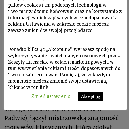
plików cookies i im podobnych technologii w
Twoim urządzeniu końcowym oraz na korzystanie z
informacji w nich zapisanych w celu dopasowania
reklam. Ustawienia w zakresie cookie możesz
zawsze zmienić w swojej przeglądarce.
Ponadto klikając „Akceptuję”, wyrażasz zgodę na
wykorzystywanie swoich danych osobowych przez
Zeszyty Literackie w celach marketingowych, w
tym wyświetlania reklam i treści dopasowanych do
Bazylika San Giorgio Maggiore.
Twoich zainteresowań. Pamiętaj, że w każdym
momencie możesz zmienić swoje ustawienia,
Fot. Wikimedia Commons
klikając w ten link.
Zmień ustawienia
Akceptuję
Palladio, Wenecjanin pochodzący z lądu
stałego (urodził się w roku 1508 w
Padwie), łączył mistrzowską znajomość
motywów klasycznych, którą zdobył