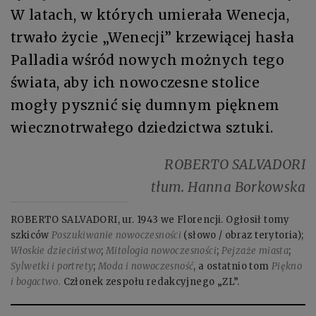
W latach, w których umierała Wenecja,
trwało życie „Wenecji” krzewiącej hasła
Palladia wśród nowych możnych tego
świata, aby ich nowoczesne stolice
mogły pysznić się dumnym pięknem
wiecznotrwałego dziedzictwa sztuki.
ROBERTO SALVADORI
tłum. Hanna Borkowska
ROBERTO SALVADORI, ur. 1943 we Florencji. Ogłosił tomy
szkiców
Poszukiwanie nowoczesności
(słowo / obraz terytoria);
Włoskie dzieciństwo
;
Mitologia nowoczesności
;
Pejzaże miasta
;
Sylwetki i portrety
;
Moda i nowoczesność
, a ostatnio tom
Piękno
i bogactwo.
Członek zespołu redakcyjnego „ZL”.