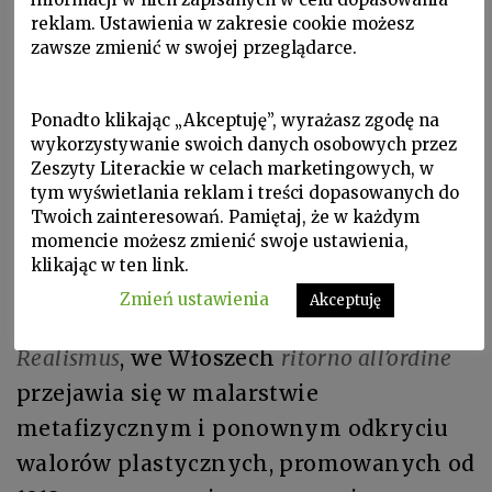
zgładziła doszczętnie historyczne
reklam. Ustawienia w zakresie cookie możesz
awangardy. Paryżem zawładnął
esprit
zawsze zmienić w swojej przeglądarce.
nouveau
. W takiej właśnie atmosferze —
od przyjazdu malarki nad Sekwanę w
Ponadto klikając „Akceptuję”, wyrażasz zgodę na
wykorzystywanie swoich danych osobowych przez
1918 roku — dokonują się stylistyczne
Zeszyty Literackie w celach marketingowych, w
eksperymenty Tamary w poszukiwaniu
tym wyświetlania reklam i treści dopasowanych do
nowoczesnego klasycyzmu
Twoich zainteresowań. Pamiętaj, że w każdym
momencie możesz zmienić swoje ustawienia,
wyznaczającego „powrót do porządku”.
klikając w ten link.
Owa tendencja w Niemczech wyraża się
Zmień ustawienia
Akceptuję
w postaci
Neue Sachlichkeit
lub
Magischer
Realismus
, we Włoszech
ritorno all’ordine
przejawia się w malarstwie
metafizycznym i ponownym odkryciu
walorów plastycznych, promowanych od