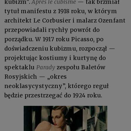
kubizm”.
Après le cubisme
— tak brzmiał
tytuł manifestu z 1918 roku, w którym
architekt Le Corbusier i malarz Ozenfant
przepowiadali rychły powrót do
porządku. W 1917 roku Picasso, po
doświadczeniu kubizmu, rozpoczął —
projektując kostiumy i kurtynę do
spektaklu
Parady
zespołu Baletów
Rosyjskich — „okres
neoklasycystyczny”, którego reguł
będzie przestrzegać do 1924 roku.