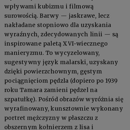
wpływami kubizmu i filmową
surowością. Barwy — jaskrawe, lecz
nakładane stopniowo dla uzyskania
wyraźnych, zdecydowanych linii — są
inspirowane paletą XVI‑wiecznego
manieryzmu. To wycyzelowany,
sugestywny język malarski, uzyskany
dzięki powierzchownym, gęstym
pociągnięciom pędzla (dopiero po 1939
roku Tamara zamieni pędzel na
szpatułkę). Pośród obrazów wyróżnia się
wyrafinowany, kunsztownie wykonany
portret mężczyzny w płaszczu z
obszernym kołnierzem z lisa i