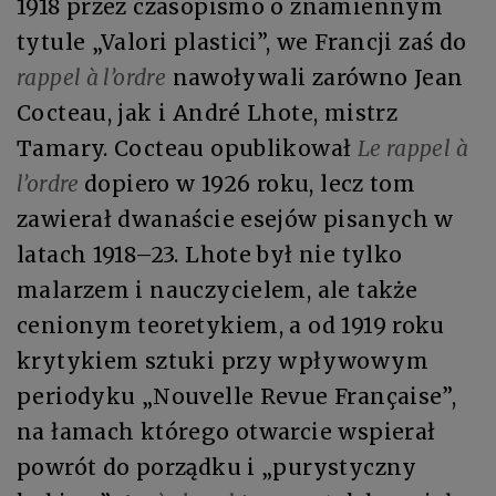
1918 przez czasopismo o znamiennym
tytule „Valori plastici”, we Francji zaś do
rappel à l’ordre
nawoływali zarówno Jean
Cocteau, jak i André Lhote, mistrz
Tamary. Cocteau opublikował
Le rappel à
l’ordre
dopiero w 1926 roku, lecz tom
zawierał dwanaście esejów pisanych w
latach 1918–23. Lhote był nie tylko
malarzem i nauczycielem, ale także
cenionym teoretykiem, a od 1919 roku
krytykiem sztuki przy wpływowym
periodyku „Nouvelle Revue Française”,
na łamach którego otwarcie wspierał
powrót do porządku i „purystyczny