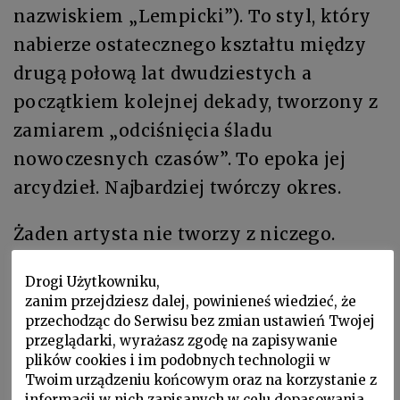
nazwiskiem „Lempicki”). To styl, który
nabierze ostatecznego kształtu między
drugą połową lat dwudziestych a
początkiem kolejnej dekady, tworzony z
zamiarem „odciśnięcia śladu
nowoczesnych czasów”. To epoka jej
arcydzieł. Najbardziej twórczy okres.
Żaden artysta nie tworzy z niczego.
Również Tamara nie stworzyła swojego
Drogi Użytkowniku,
stylu
ex nihilo
. Jej niepowtarzalna
zanim przejdziesz dalej, powinieneś wiedzieć, że
estetyka jest owocem połączenia głosów
przechodząc do Serwisu bez zmian ustawień Twojej
przeglądarki, wyrażasz zgodę na zapisywanie
i wpływów ujawniających się w świecie
plików cookies i im podobnych technologii w
artystycznym jej czasów. Wojna
Twoim urządzeniu końcowym oraz na korzystanie z
informacji w nich zapisanych w celu dopasowania