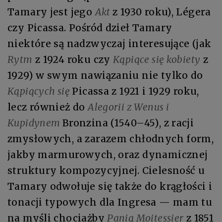
Tamary jest jego
Akt
z 1930 roku), Légera
czy Picassa. Pośród dzieł Tamary
niektóre są nadzwyczaj interesujące (jak
Rytm
z 1924 roku czy
Kąpiące się kobiety
z
1929) w swym nawiązaniu nie tylko do
Kąpiących się
Picassa z 1921 i 1929 roku,
lecz również do
Alegorii z Wenus i
Kupidynem
Bronzina (1540–45), z racji
zmysłowych, a zarazem chłodnych form,
jakby marmurowych, oraz dynamicznej
struktury kompozycyjnej. Cielesność u
Tamary odwołuje się także do krągłości i
tonacji typowych dla Ingresa — mam tu
na myśli chociażby
Panią Moitessier
z 1851