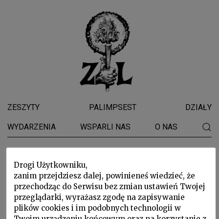
ZESZYTY
PALIMPSEST
DZIAŁY
WYDARZENIA
WSPARLI NAS
O NAS
Colmar
Drogi Użytkowniku,
zanim przejdziesz dalej, powinieneś wiedzieć, że
przechodząc do Serwisu bez zmian ustawień Twojej
przeglądarki, wyrażasz zgodę na zapisywanie
plików cookies i im podobnych technologii w
Twoim urządzeniu końcowym oraz na korzystanie z