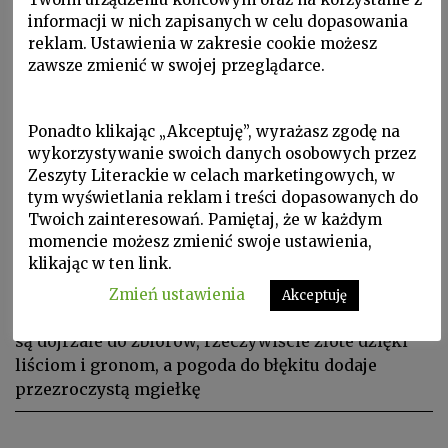
informacji w nich zapisanych w celu dopasowania
reklam. Ustawienia w zakresie cookie możesz
zawsze zmienić w swojej przeglądarce.
Ponadto klikając „Akceptuję”, wyrażasz zgodę na
wykorzystywanie swoich danych osobowych przez
Zeszyty Literackie w celach marketingowych, w
Podróże, W Zeszytach, ZL 2015 nr 4/132
tym wyświetlania reklam i treści dopasowanych do
EWA BIEŃKOWSKA, Jarmark w
Twoich zainteresowań. Pamiętaj, że w każdym
momencie możesz zmienić swoje ustawienia,
Colmarze
klikając w ten link.
Colmar należy odwiedzać w dwóch momentach
Zmień ustawienia
Akceptuję
roku. Raz w październiku, kiedy okoliczne winnice
są dojrzałe do zbiorów, rzeczywiście złote dzięki
liściom i gronom, a pogoda do błękitu dodaje
przezroczystą mgiełkę