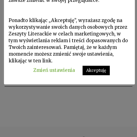
zawsze zmienić w swojej przeglądarce.
Ponadto klikając „Akceptuję”, wyrażasz zgodę na
wykorzystywanie swoich danych osobowych przez
Zeszyty Literackie w celach marketingowych, w
tym wyświetlania reklam i treści dopasowanych do
Twoich zainteresowań. Pamiętaj, że w każdym
momencie możesz zmienić swoje ustawienia,
Noty o autorach
klikając w ten link.
DANTE ALIGHIERI
Zmień ustawienia
Akceptuję
DANTE ALIGHIERI ur. 1265, zm. 1321.