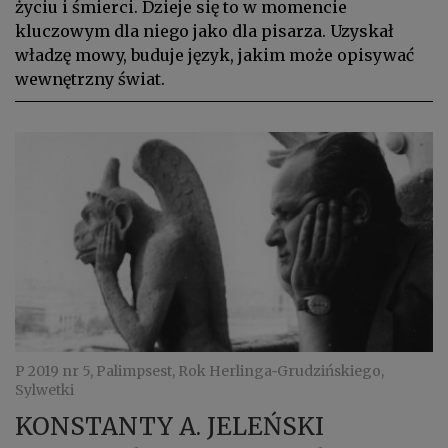
życiu i śmierci. Dzieje się to w momencie
kluczowym dla niego jako dla pisarza. Uzyskał
władzę mowy, buduje język, jakim może opisywać
wewnętrzny świat.
P 2019 nr 5, Palimpsest, Rok Herlinga‑Grudzińskiego,
Sylwetki
KONSTANTY A. JELEŃSKI