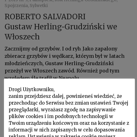
Spojrzenia, Sylwetki
ROBERTO SALVADORI
Gustaw Herling‑Grudziński we
Włoszech
Zacznijmy od grzybów. I od ryb. Jako zapalony
zbieracz grzybów i wędkarz, którym był w latach
młodzieńczych, Gustaw Herling‑Grudziński
przeżył we Włoszech zawód. Również pod tym
względem źle trafił w Neapolu...
Drogi Użytkowniku,
zanim przejdziesz dalej, powinieneś wiedzieć, że
przechodząc do Serwisu bez zmian ustawień Twojej
przeglądarki, wyrażasz zgodę na zapisywanie
plików cookies i im podobnych technologii w
Twoim urządzeniu końcowym oraz na korzystanie z
informacji w nich zapisanych w celu dopasowania
reklam. Ustawienia w zakresie cookie możesz