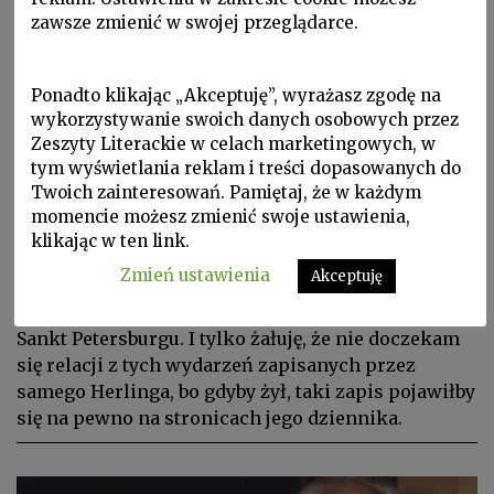
zawsze zmienić w swojej przeglądarce.
Ponadto klikając „Akceptuję”, wyrażasz zgodę na
P 2019 nr 5, Palimpsest, Podróże, Proza, Rok
wykorzystywanie swoich danych osobowych przez
Herlinga‑Grudzińskiego, Sylwetki
Zeszyty Literackie w celach marketingowych, w
MAREK ZAGAŃCZYK
tym wyświetlania reklam i treści dopasowanych do
Twoich zainteresowań. Pamiętaj, że w każdym
O kilku obrazach, ludziach i
momencie możesz zmienić swoje ustawienia,
miejscach
klikając w ten link.
Zmień ustawienia
Akceptuję
Nie przestaje mnie bowiem radośnie zastanawiać,
że mówimy o Gustawie Herlingu‑Grudzińskim w
Sankt Petersburgu. I tylko żałuję, że nie doczekam
się relacji z tych wydarzeń zapisanych przez
samego Herlinga, bo gdyby żył, taki zapis pojawiłby
się na pewno na stronicach jego dziennika.