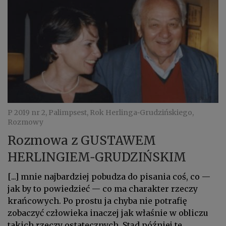
P 2019 nr 2, Palimpsest, Rok Herlinga‑Grudzińskiego,
Rozmowy
Rozmowa z GUSTAWEM
HERLINGIEM‑GRUDZIŃSKIM
[...] mnie najbardziej pobudza do pisania coś, co —
jak by to powiedzieć — co ma charakter rzeczy
krańcowych. Po prostu ja chyba nie potrafię
zobaczyć człowieka inaczej jak właśnie w obliczu
takich rzeczy ostatecznych. Stąd później te