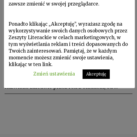
zawsze zmienić w swojej przeglądarce.
Ponadto klikając „Akceptuję”, wyrażasz zgodę na
wykorzystywanie swoich danych osobowych przez
Zeszyty Literackie w celach marketingowych, w
tym wyświetlania reklam i treści dopasowanych do
Twoich zainteresowań. Pamiętaj, że w każdym
Portrety nowoczesności, W Zeszytach, ZL 2017 nr 4/140
momencie możesz zmienić swoje ustawienia,
klikając w ten link.
FRANÇOIS MASPERO, Gerda Taro
Zmień ustawienia
Akceptuję
Gerda Taro (niekiedy Gerta Taro) nosiła to
nazwisko zaledwie przez rok z okładem, od …