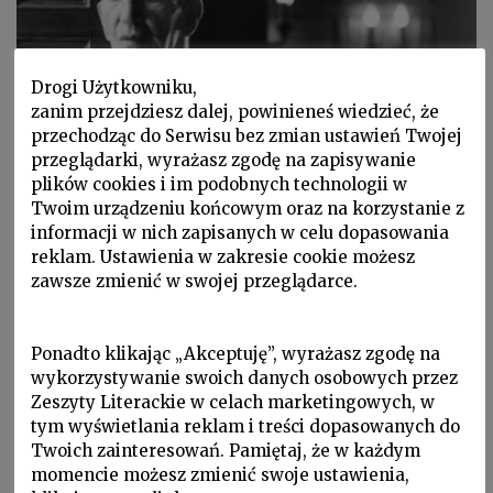
Drogi Użytkowniku,
zanim przejdziesz dalej, powinieneś wiedzieć, że
przechodząc do Serwisu bez zmian ustawień Twojej
przeglądarki, wyrażasz zgodę na zapisywanie
plików cookies i im podobnych technologii w
Europa Środka, P 2019 nr 1, Palimpsest
Twoim urządzeniu końcowym oraz na korzystanie z
informacji w nich zapisanych w celu dopasowania
TOMASZ ŁUBIEŃSKI, Wojna
reklam. Ustawienia w zakresie cookie możesz
według Karskiego
zawsze zmienić w swojej przeglądarce.
Życie Jana Karskiego, jednego z najpiękniejszych
naszych bohaterów, kryje w sobie wiele tajemnic.
Ponadto klikając „Akceptuję”, wyrażasz zgodę na
wykorzystywanie swoich danych osobowych przez
Zeszyty Literackie w celach marketingowych, w
tym wyświetlania reklam i treści dopasowanych do
Twoich zainteresowań. Pamiętaj, że w każdym
momencie możesz zmienić swoje ustawienia,