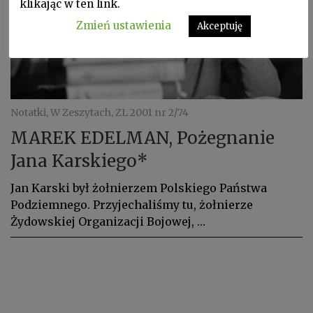
klikając w ten link.
Zmień ustawienia
Akceptuję
Notatki, W Zeszytach, ZL 2001 nr 2/74
MAREK EDELMAN, Pożegnanie
Jana Karskiego*
Jan Karski był żołnierzem Polskiego Państwa
Podziemnego. Przyjechaliśmy tu, żołnierze
Żydowskiej Organizacji Bojowej, …