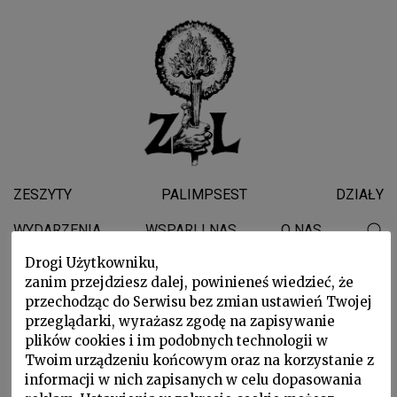
ZESZYTY
PALIMPSEST
DZIAŁY
WYDARZENIA
WSPARLI NAS
O NAS
Drogi Użytkowniku,
zanim przejdziesz dalej, powinieneś wiedzieć, że
Leon Zdzisław Stroiński
przechodząc do Serwisu bez zmian ustawień Twojej
przeglądarki, wyrażasz zgodę na zapisywanie
plików cookies i im podobnych technologii w
Twoim urządzeniu końcowym oraz na korzystanie z
informacji w nich zapisanych w celu dopasowania