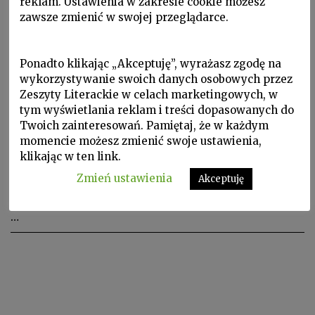
reklam. Ustawienia w zakresie cookie możesz
zawsze zmienić w swojej przeglądarce.
Ponadto klikając „Akceptuję”, wyrażasz zgodę na
wykorzystywanie swoich danych osobowych przez
Zeszyty Literackie w celach marketingowych, w
tym wyświetlania reklam i treści dopasowanych do
Twoich zainteresowań. Pamiętaj, że w każdym
Noty o autorach
momencie możesz zmienić swoje ustawienia,
LEON ZDZISŁAW STROIŃSKI
klikając w ten link.
Zmień ustawienia
Akceptuję
LEON ZDZISŁAW STROIŃSKI ur. 1921, zm. 1944. Pod
okupacyjnym pseudonimem Marek Chmura ogłosił
…