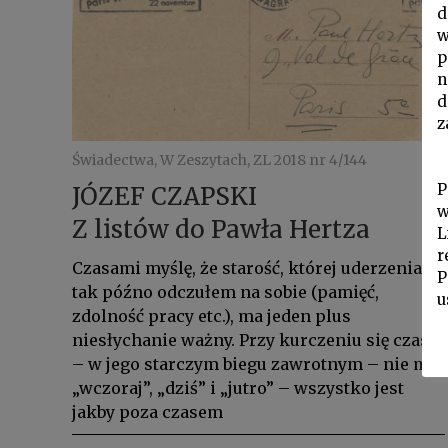
d
w
p
n
d
z
Świadectwa, W Zeszytach, ZL 2018 nr 4/144
P
JÓZEF CZAPSKI
w
Z listów do Pawła Hertza
L
r
Czasami myślę, że starość, której uderzenia
P
tak późno odczułem na sobie (pamięć,
u
zdolność pracy etc.), ma jeden plus
niesłychanie ważny. Przy kurczeniu się czasu
– w jego starczym biegu zawrotnym – nie ma
„wczoraj”, „dziś” i „jutro” – wszystko jest
jakby poza czasem