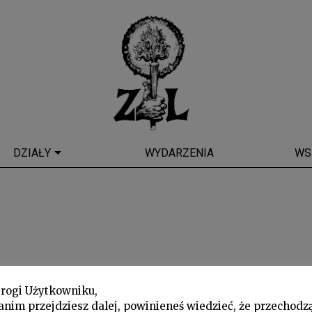
DZIAŁY
WYDARZENIA
WS
rogi Użytkowniku,
anim przejdziesz dalej, powinieneś wiedzieć, że przechodz