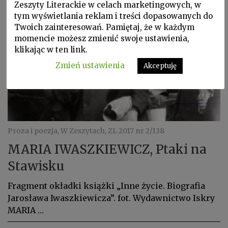
Zeszyty Literackie w celach marketingowych, w
tym wyświetlania reklam i treści dopasowanych do
Twoich zainteresowań. Pamiętaj, że w każdym
momencie możesz zmienić swoje ustawienia,
klikając w ten link.
Zmień ustawienia
Akceptuję
Proza i poezja, W Zeszytach, ZL 2017 nr 2/138
MARIA IWASZKIEWICZ, Ptaki na
Stawisku
Fragment okładki książki „Inne życie. Biografia
Jarosława Iwaszkiewicza”. fot. Wydawnictwo Iskry
MARIA …