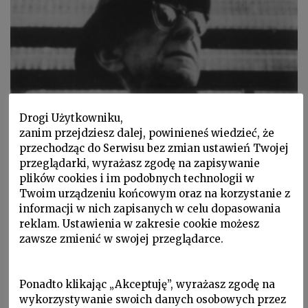
Drogi Użytkowniku,
zanim przejdziesz dalej, powinieneś wiedzieć, że
W Zeszytach, Wspomnienia, ZL 2018 nr 2/142
przechodząc do Serwisu bez zmian ustawień Twojej
MARIA IWASZKIEWICZ, Portrety:
przeglądarki, wyrażasz zgodę na zapisywanie
plików cookies i im podobnych technologii w
Antoni Słonimski, Antoni
Twoim urządzeniu końcowym oraz na korzystanie z
Sobański
informacji w nich zapisanych w celu dopasowania
reklam. Ustawienia w zakresie cookie możesz
Słonimski był niesłychanie elegancki, zawsze dbał
zawsze zmienić w swojej przeglądarce.
o strój, a ponieważ był szczupły i dobrej figury, to
świetnie na nim wyglądały ubrania, niewątpliwie
szyte na miarę...
Ponadto klikając „Akceptuję”, wyrażasz zgodę na
wykorzystywanie swoich danych osobowych przez