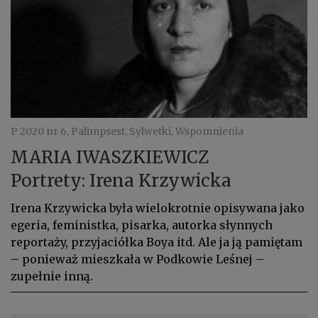
P 2020 nr 6, Palimpsest, Sylwetki, Wspomnienia
MARIA IWASZKIEWICZ
Portrety: Irena Krzywicka
Irena Krzywicka była wielokrotnie opisywana jako
egeria, feministka, pisarka, autorka słynnych
reportaży, przyjaciółka Boya itd. Ale ja ją pamiętam
– ponieważ mieszkała w Podkowie Leśnej –
zupełnie inną.