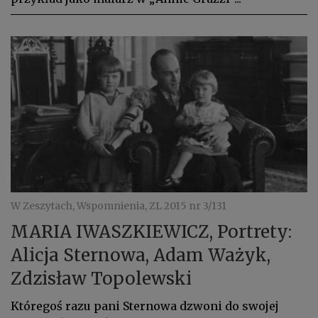
W Zeszytach, Wspomnienia, ZL 2015 nr 3/131
MARIA IWASZKIEWICZ, Portrety:
Alicja Sternowa, Adam Ważyk,
Zdzisław Topolewski
Któregoś razu pani Sternowa dzwoni do swojej