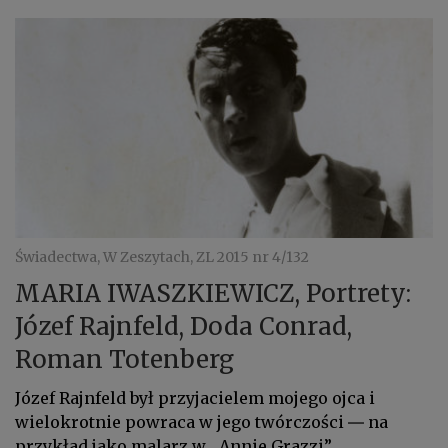
Świadectwa, W Zeszytach, ZL 2015 nr 4/132
MARIA IWASZKIEWICZ, Portrety:
Józef Rajnfeld, Doda Conrad,
Roman Totenberg
Józef Rajnfeld był przyjacielem mojego ojca i
wielokrotnie powraca w jego twórczości ― na
przykład jako malarz w „Annie Grazzi”...