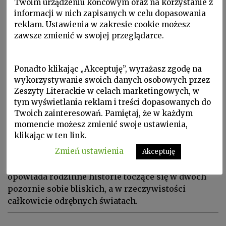
Twoim urządzeniu końcowym oraz na korzystanie z
informacji w nich zapisanych w celu dopasowania
reklam. Ustawienia w zakresie cookie możesz
zawsze zmienić w swojej przeglądarce.
Ponadto klikając „Akceptuję”, wyrażasz zgodę na
wykorzystywanie swoich danych osobowych przez
Zeszyty Literackie w celach marketingowych, w
Lektury kwartalne, W Zeszytach, ZL 2017 nr 1/137
tym wyświetlania reklam i treści dopasowanych do
MICHAŁ SZYMAŃSKI o książce
Twoich zainteresowań. Pamiętaj, że w każdym
momencie możesz zmienić swoje ustawienia,
Moniki Sznajderman „Fałszerze
klikając w ten link.
pieprzu. Historia rodzinna”
Zmień ustawienia
Akceptuję
W „Fałszerzach pieprzu” Monika Sznajderman
opowiada rodzinne historie toczące się w dwóch
pozornie sobie bliskich, a w rzeczywistości
całkowicie odrębnych światach.