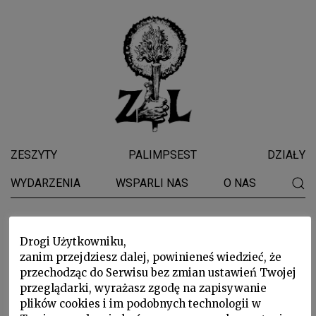
ZESZYTY
PALIMPSEST
DZIAŁY
WYDARZENIA
WSPARLI NAS
O NAS
Monika Sznajderman
Drogi Użytkowniku,
zanim przejdziesz dalej, powinieneś wiedzieć, że
przechodząc do Serwisu bez zmian ustawień Twojej
przeglądarki, wyrażasz zgodę na zapisywanie
plików cookies i im podobnych technologii w