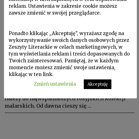
reklam. Ustawienia w zakresie cookie możesz
zawsze zmienić w swojej przeglądarce.
Ponadto klikając „Akceptuję”, wyrażasz zgodę na
wykorzystywanie swoich danych osobowych przez
Zeszyty Literackie w celach marketingowych, w
tym wyświetlania reklam i treści dopasowanych do
Portrety nowoczesności, W Zeszytach, ZL 2017 nr 1/137
Twoich zainteresowań. Pamiętaj, że w każdym
PAWEŁ MURATOW, Galeria
momencie możesz zmienić swoje ustawienia,
klikając w ten link.
Szczukina (I)
Zmień ustawienia
Akceptuję
Moskiewska galeria obrazów Siergieja Szczukina
należy do najwspanialszych rosyjskich kolekcji
malarskich. Od dawna cieszy się …