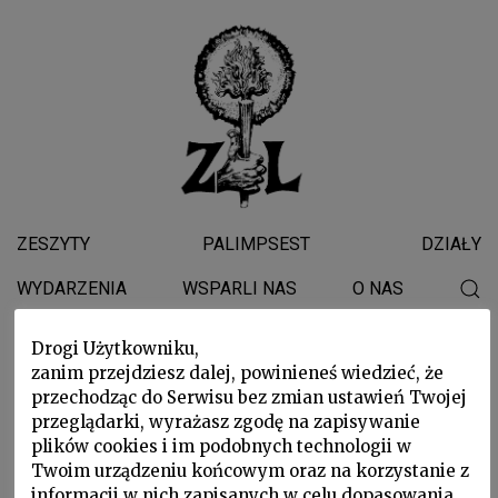
ZESZYTY
PALIMPSEST
DZIAŁY
WYDARZENIA
WSPARLI NAS
O NAS
Drogi Użytkowniku,
Moskwa
zanim przejdziesz dalej, powinieneś wiedzieć, że
przechodząc do Serwisu bez zmian ustawień Twojej
przeglądarki, wyrażasz zgodę na zapisywanie
plików cookies i im podobnych technologii w
Twoim urządzeniu końcowym oraz na korzystanie z
informacji w nich zapisanych w celu dopasowania