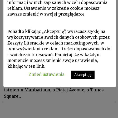
informacji w nich zapisanych w celu dopasowania
reklam. Ustawienia w zakresie cookie możesz
zawsze zmienić w swojej przeglądarce.
Ponadto klikając „Akceptuję”, wyrażasz zgodę na
wykorzystywanie swoich danych osobowych przez
Zeszyty Literackie w celach marketingowych, w
tym wyświetlania reklam i treści dopasowanych do
Proza i poezja, W Zeszytach, ZL 2011 nr 3/115
Twoich zainteresowań. Pamiętaj, że w każdym
JULIA HARTWIG
momencie możesz zmienić swoje ustawienia,
Mieszkać w Brooklynie
klikając w ten link.
Zmień ustawienia
Akceptuję
Przebywając na co dzień w Brooklynie, spędzając
tam noce i dni, można niemal zapomnieć o
istnieniu Manhattanu, o Piątej Avenue, o Times
Square...