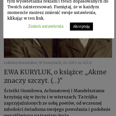
tym wyświetlania reklam i treści dopasowanych do
Twoich zainteresowań. Pamiętaj, że w każdym
momencie możesz zmienić swoje ustawienia,
klikając w ten link.
Zmień ustawienia
Akceptuję
Lektury kwartalne, W Zeszytach, ZL 2015 nr 4/132
EWA KURYLUK, o książce: „Akme
znaczy szczyt. (…)”
Ścieżki Gumilowa, Achmatowej i Mandelsztama
krzyżują się w życiu i w wierszach. Ta trójka
zaprzyjaźnionych ze sobą poetów, od wczesnej
młodości świadoma swojego powołania i podobnie
uwrażliwiona na tragizm życia...