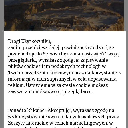
Drogi Użytkowniku,
zanim przejdziesz dalej, powinieneś wiedzieć, że
P 2019 nr 1, Palimpsest, Sylwetki
przechodząc do Serwisu bez zmian ustawień Twojej
przeglądarki, wyrażasz zgodę na zapisywanie
ANDRZEJ FRANASZEK
plików cookies i im podobnych technologii w
Zbigniew Herbert: „Chciałbym
Twoim urządzeniu końcowym oraz na korzystanie z
informacji w nich zapisanych w celu dopasowania
mieć grób w Jeruzalem”
reklam. Ustawienia w zakresie cookie możesz
zawsze zmienić w swojej przeglądarce.
Dziękując za Nagrodę Miasta Jerozolimy, Herbert
ostatnie zdania przemówienia miał zapisane
wyraźnymi, wielkimi literami, czytał je bowiem po
Ponadto klikając „Akceptuję”, wyrażasz zgodę na
hebrajsku.
wykorzystywanie swoich danych osobowych przez
Zeszyty Literackie w celach marketingowych, w