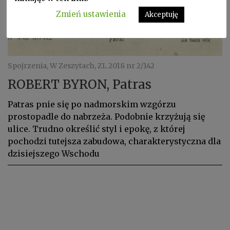
Zmień ustawienia
Akceptuję
Spojrzenia, W Zeszytach, ZL 2018 nr 2/142
ROBERT BYRON, Patras
Patras pnie się po nadmorskim wzgórzu
prostopadle do nabrzeża. Podobnie krzyżują się
ulice. Trudno określić styl i epokę, z której
pochodzi tutejsza zabudowa, charakterystyczna dla
dzisiejszego Wschodu