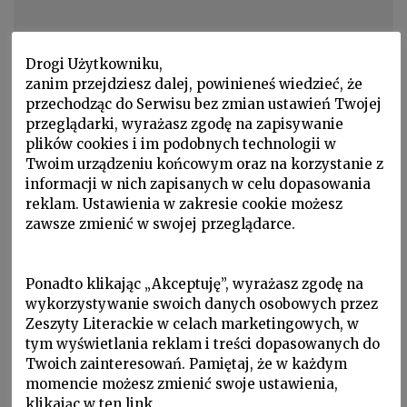
Drogi Użytkowniku,
zanim przejdziesz dalej, powinieneś wiedzieć, że
przechodząc do Serwisu bez zmian ustawień Twojej
przeglądarki, wyrażasz zgodę na zapisywanie
plików cookies i im podobnych technologii w
Twoim urządzeniu końcowym oraz na korzystanie z
Noty o autorach
informacji w nich zapisanych w celu dopasowania
ROBERT BYRON
reklam. Ustawienia w zakresie cookie możesz
zawsze zmienić w swojej przeglądarce.
ROBERT BYRON ur. 1905, zm. 1941. Wykształcony w
Eaton i Oksfordzie krytyk sztuki, …
Ponadto klikając „Akceptuję”, wyrażasz zgodę na
wykorzystywanie swoich danych osobowych przez
Zeszyty Literackie w celach marketingowych, w
tym wyświetlania reklam i treści dopasowanych do
Twoich zainteresowań. Pamiętaj, że w każdym
momencie możesz zmienić swoje ustawienia,
klikając w ten link.