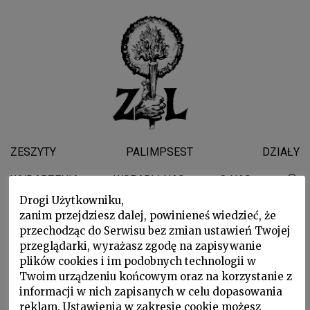
ZESZYTY
PALIMPSEST
DZIAŁY
WYDARZENIA
WSPARLI NAS
O NAS
Drogi Użytkowniku,
zanim przejdziesz dalej, powinieneś wiedzieć, że
Tomasz Korzeniowski
przechodząc do Serwisu bez zmian ustawień Twojej
przeglądarki, wyrażasz zgodę na zapisywanie
plików cookies i im podobnych technologii w
Twoim urządzeniu końcowym oraz na korzystanie z
informacji w nich zapisanych w celu dopasowania
reklam. Ustawienia w zakresie cookie możesz