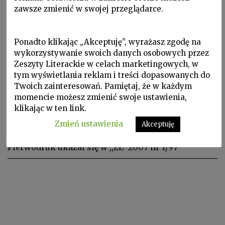
zawsze zmienić w swojej przeglądarce.
Ponadto klikając „Akceptuję”, wyrażasz zgodę na
wykorzystywanie swoich danych osobowych przez
Zeszyty Literackie w celach marketingowych, w
tym wyświetlania reklam i treści dopasowanych do
Twoich zainteresowań. Pamiętaj, że w każdym
Prezentacje, W Zeszytach, ZL 2007 nr 1/97
momencie możesz zmienić swoje ustawienia,
klikając w ten link.
JEHUDA AMICHAJ, Jak umierał
Zmień ustawienia
Akceptuję
ojciec
Pierwodruk ukazał się w ,,ZL” 2007 nr 1/97