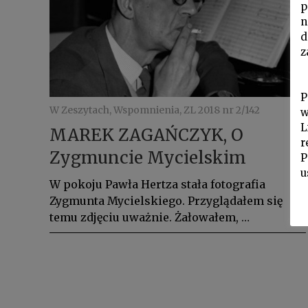
p
n
d
z
P
W Zeszytach, Wspomnienia, ZL 2018 nr 2/142
w
L
MAREK ZAGAŃCZYK, O
r
Zygmuncie Mycielskim
P
u
W pokoju Pawła Hertza stała fotografia
Zygmunta Mycielskiego. Przyglądałem się
temu zdjęciu uważnie. Żałowałem, …