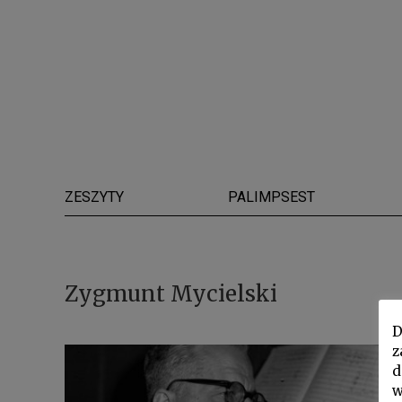
ZESZYTY
PALIMPSEST
Zygmunt Mycielski
D
z
d
w