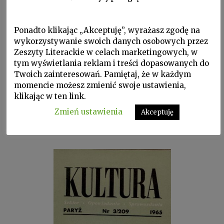
Ponadto klikając „Akceptuję”, wyrażasz zgodę na
wykorzystywanie swoich danych osobowych przez
Zeszyty Literackie w celach marketingowych, w
tym wyświetlania reklam i treści dopasowanych do
Twoich zainteresowań. Pamiętaj, że w każdym
momencie możesz zmienić swoje ustawienia,
klikając w ten link.
Zmień ustawienia
Akceptuję
„Kultura” 3/1965 –
Wielka elegia na Johna
Donne