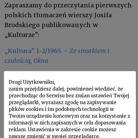
Zapraszamy do przeczytania pierwszych
polskich tłumaczeń wierszy Josifa
Brodskiego publikowanych w
„Kulturze”:
„Kultura” 1-2/1965 –
Ze smutkiem i
czułością
,
Okna
Drogi Użytkowniku,
zanim przejdziesz dalej, powinieneś wiedzieć, że
przechodząc do Serwisu bez zmian ustawień Twojej
przeglądarki, wyrażasz zgodę na zapisywanie
plików cookies i im podobnych technologii w
Twoim urządzeniu końcowym oraz na korzystanie z
informacji w nich zapisanych w celu dopasowania
reklam. Ustawienia w zakresie cookie możesz
zawsze zmienić w swojej przeglądarce.