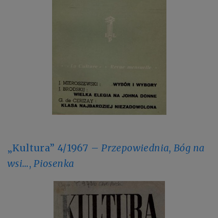
„Kultura” 4/1967 –
Przepowiednia
,
Bóg na
wsi…
,
Piosenka