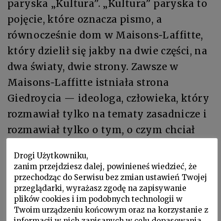
paryska „Kultura”. „Kultura” paryska to
pojęcie, które oznacza pismo, a
równocześnie dom w Maisons‑Laffitte,
który dzielił się jakby na dwie części, na
dwa światy, dwie strony. Zawsze w
Maisons‑Laffitte istniała strona
Giedroycia — ideologa, człowieka, który
rozmawiał tylko na tematy zasadnicze i
rozmawiał tylko o tym, o czym chciał
mówić, oraz istniała strona, którą
Drogi Użytkowniku,
przyjaciele tego domu określali stroną
zanim przejdziesz dalej, powinieneś wiedzieć, że
Zygmunta — Zygmunta Hertza — który
przechodząc do Serwisu bez zmian ustawień Twojej
przeglądarki, wyrażasz zgodę na zapisywanie
był jakby ministrem spraw
plików cookies i im podobnych technologii w
zagranicznych „Kultury”. On miał
Twoim urządzeniu końcowym oraz na korzystanie z
informacji w nich zapisanych w celu dopasowania