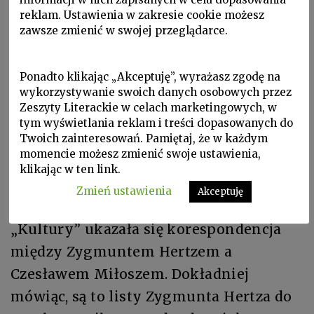
naprawdę kontakt z ludźmi, interesował
reklam. Ustawienia w zakresie cookie możesz
się ludźmi. Gdy mówiłem o tych kilku
zawsze zmienić w swojej przeglądarce.
instytucjach polskich i mówiłem o
„Kulturze”, to myślałem przede
Ponadto klikając „Akceptuję”, wyrażasz zgodę na
wykorzystywanie swoich danych osobowych przez
wszystkim o osobie Zygmunta Hertza:
Zeszyty Literackie w celach marketingowych, w
jeździł jak wielbłąd obładowany
tym wyświetlania reklam i treści dopasowanych do
paczkami książek, które podrzucał
Twoich zainteresowań. Pamiętaj, że w każdym
momencie możesz zmienić swoje ustawienia,
różnym osobom z kraju, do hotelu, na
klikając w ten link.
spotkania. Zajmował się dziwnymi
Zmień ustawienia
Akceptuję
zakupami dla nich. W Bibliotece
„Kultury” ukazała się korespondencja
między Zygmuntem Hertzem a
Czesławem Miłoszem. Dokładniej
mówiąc, są to listy Zygmunta Hertza do