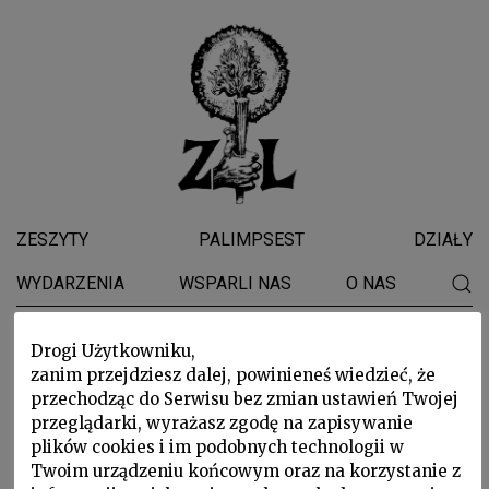
ZESZYTY
PALIMPSEST
DZIAŁY
WYDARZENIA
WSPARLI NAS
O NAS
ZBIGNIEW
Drogi Użytkowniku,
zanim przejdziesz dalej, powinieneś wiedzieć, że
HERBERT
przechodząc do Serwisu bez zmian ustawień Twojej
przeglądarki, wyrażasz zgodę na zapisywanie
plików cookies i im podobnych technologii w
Twoim urządzeniu końcowym oraz na korzystanie z