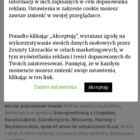
informacji w nich zapisanych w celu dopasowania
reklam. Ustawienia w zakresie cookie możesz
zawsze zmienić w swojej przeglądarce.
Ponadto klikając „Akceptuję”, wyrażasz zgodę na
wykorzystywanie swoich danych osobowych przez
Zeszyty Literackie w celach marketingowych, w
tym wyświetlania reklam i treści dopasowanych do
Twoich zainteresowań. Pamiętaj, że w każdym
momencie możesz zmienić swoje ustawienia,
klikając w ten link.
ZBIGNIEW HERBERT, ur. 1924, zm. 1998. Poświęciliśmy mu
Zmień ustawienia
Akceptuję
„ZL” 68. W wyniku 10 lat pracy w jego archiwum ogłosiliśmy
trylogię o cywilizacji europejskiej:
Labirynt nad morzem
oraz
wersje poprawione tomów
Martwa natura z wędzidłem
,
Barbarzyńca w ogrodzie
; korespondencję z Czapskim,
Barańczakiem, Elzenbergiem, Miłoszem, Hartwig i
Międzyrzeckim; spośród utworów odnalezionych zaś:
Mistrz
z Delft
,
Herbert nieznany. Rozmowy
,
Głosy Herberta
,
Barbarzyńca