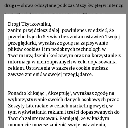
drugi – słowa odczytane podczas Mszy Świętej w intencji
Josifa Brodskiego, zamówionej przez Zbigniewa
Herberta i odprawionej w kościele św. Marcina w
Drogi Użytkowniku,
zanim przejdziesz dalej, powinieneś wiedzieć, że
Warszawie, 9 III 1996. Zbigniew Herbert / Stanisław
przechodząc do Serwisu bez zmian ustawień Twojej
Barańczak,
Korespondencja (1972-1996)
, Zeszyty Literackie,
przeglądarki, wyrażasz zgodę na zapisywanie
plików cookies i im podobnych technologii w
2005, s. 65-66.
Twoim urządzeniu końcowym oraz na korzystanie z
informacji w nich zapisanych w celu dopasowania
reklam. Ustawienia w zakresie cookie możesz
zawsze zmienić w swojej przeglądarce.
MAREK ZAGAŃCZYK, Spotkanie
Ponadto klikając „Akceptuję”, wyrażasz zgodę na
W czerwcu 1993 roku Josif Brodski
wykorzystywanie swoich danych osobowych przez
przyjechał do Katowic. Uniwersytet
Zeszyty Literackie w celach marketingowych, w
tym wyświetlania reklam i treści dopasowanych do
Śląski przyznał mu tytuł doktora
honoris
Twoich zainteresowań. Pamiętaj, że w każdym
causa
. Przez trzy letnie dni miasto żyło
momencie możesz zmienić swoje ustawienia,