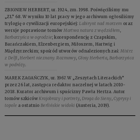
ZBIGNIEW HERBERT, ur. 1924, zm. 1998. Poświęciliśmy mu
„ZL” 68. W wyniku 10 lat pracy w jego archiwum ogłosiliśmy
trylogię o cywilizacji europejskiej:
Labirynt nad morzem
oraz
wersje poprawione tomów
Martwa natura z wędzidłem
,
Barbarzyńca w ogrodzie
; korespondencję z Czapskim,
Barańczakiem, Elzenbergiem, Miłoszem, Hartwig i
Międzyrzeckim; spośród utworów odnalezionych zaś:
Mistrz
z Delft
,
Herbert nieznany. Rozmowy
,
Głosy Herberta
,
Barbarzyńca
w podróży
.
MAREK ZAGAŃCZYK, ur. 1967. W „Zeszytach Literackich”
przez 26 lat, zastępca redaktor naczelnej w latach 2010-
2018. Kurator archiwum i spuścizny Pawła Hertza. Autor
tomów szkiców
Krajobrazy i portrety
,
Droga do Sieny
,
Cyprysy i
topole
a ostatnio
Berlińskie widoki
(Austeria, 2019).