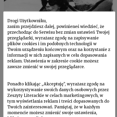
Drogi Użytkowniku,
zanim przejdziesz dalej, powinieneś wiedzieć, że
przechodząc do Serwisu bez zmian ustawień Twojej
przeglądarki, wyrażasz zgodę na zapisywanie
plików cookies i im podobnych technologii w
W Zeszytach, W Zeszytach, ZL 2009 nr 4/108, Zobaczone
Twoim urządzeniu końcowym oraz na korzystanie z
informacji w nich zapisanych w celu dopasowania
ANNA PIWKOWSKA
reklam. Ustawienia w zakresie cookie możesz
Triesteńska wystawa Leonor Fini
zawsze zmienić w swojej przeglądarce.
Ponadto klikając „Akceptuję”, wyrażasz zgodę na
wykorzystywanie swoich danych osobowych przez
Zeszyty Literackie w celach marketingowych, w
tym wyświetlania reklam i treści dopasowanych do
Twoich zainteresowań. Pamiętaj, że w każdym
momencie możesz zmienić swoje ustawienia,