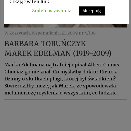
klikając w ten link.
Zmień ustawienia
Akceptuję
W Zeszytach, Wspomnienia, ZL 2009 nr 4/108
BARBARA TORUŃCZYK
MAREK EDELMAN (1919-2009)
Marka Edelmana najtrafniej opisał Albert Camus.
Chociaż go nie znał. Co myślałby doktor Rieux z
Dżumy o skutkach plagi, której był świadkiem?
Stwierdziłby może, jak Marek, że spowodowała
metamorfozę myślenia o wszystkim, co ludzkie...