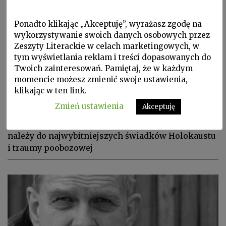
Ponadto klikając „Akceptuję”, wyrażasz zgodę na
wykorzystywanie swoich danych osobowych przez
Zeszyty Literackie w celach marketingowych, w
tym wyświetlania reklam i treści dopasowanych do
Twoich zainteresowań. Pamiętaj, że w każdym
Prezentacje, W Zeszytach, ZL 2014 nr 1/125
momencie możesz zmienić swoje ustawienia,
PRIMO LEVI
klikając w ten link.
Nikt za mnie nie umarł
Zmień ustawienia
Akceptuję
Primo Levi, zestawiany z Tadeuszem Borowskim,
należy do najwybitniejszych świadków Holokaustu
i traumy poobozowej