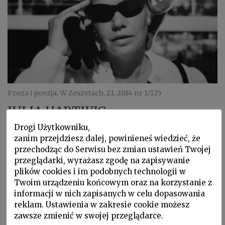
Proza i poezja, W Zeszytach, ZL 2014 nr 1/125
JULIA HARTWIG
Wiersze
Drogi Użytkowniku,
zanim przejdziesz dalej, powinieneś wiedzieć, że
Wiersz: „Wyzwanie”
przechodząc do Serwisu bez zmian ustawień Twojej
przeglądarki, wyrażasz zgodę na zapisywanie
plików cookies i im podobnych technologii w
Twoim urządzeniu końcowym oraz na korzystanie z
informacji w nich zapisanych w celu dopasowania
reklam. Ustawienia w zakresie cookie możesz
zawsze zmienić w swojej przeglądarce.