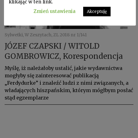
klikając w ten link.
Zmień ustawienia
Akceptuję
Sylwetki, W Zeszytach, ZL 2018 nr 1/141
JÓZEF CZAPSKI / WITOLD
GOMBROWICZ, Korespondencja
Myślę, iż należałoby ustalić, jakie wydawnictwa
mogłyby się zainteresować publikacją
„Ferdydurke” i znaleźć ludzi z nimi związanych, a
władających hiszpańskim, którym mógłbym posłać
stąd egzemplarze