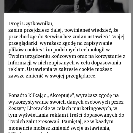
Drogi Użytkowniku,
zanim przejdziesz dalej, powinieneś wiedzieć, że
przechodząc do Serwisu bez zmian ustawień Twojej
przeglądarki, wyrażasz zgodę na zapisywanie
plików cookies i im podobnych technologii w
Sylwetki, W Zeszytach, W Zeszytach, ZL 2018 nr 1/141
Twoim urządzeniu końcowym oraz na korzystanie z
informacji w nich zapisanych w celu dopasowania
GNIEWOMIR ZAJĄCZKOWSKI
reklam. Ustawienia w zakresie cookie możesz
Inny Czajkowski
zawsze zmienić w swojej przeglądarce.
Ponadto klikając „Akceptuję”, wyrażasz zgodę na
wykorzystywanie swoich danych osobowych przez
Zeszyty Literackie w celach marketingowych, w
tym wyświetlania reklam i treści dopasowanych do
Twoich zainteresowań. Pamiętaj, że w każdym
momencie możesz zmienić swoje ustawienia,