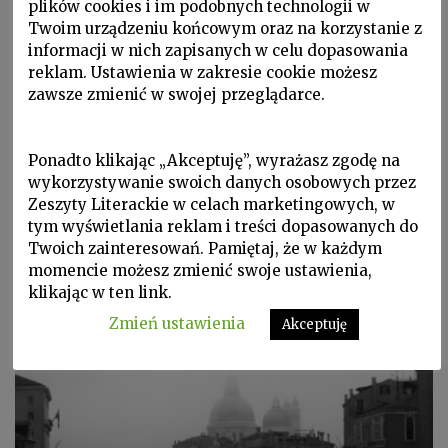
plików cookies i im podobnych technologii w
Twoim urządzeniu końcowym oraz na korzystanie z
informacji w nich zapisanych w celu dopasowania
P 2020 nr 6, Palimpsest, Portrety miast, Proza i poezja
reklam. Ustawienia w zakresie cookie możesz
FRANCESCO MATTEO
zawsze zmienić w swojej przeglądarce.
CATALUCCIO
Wenecja widziana inaczej
Ponadto klikając „Akceptuję”, wyrażasz zgodę na
wykorzystywanie swoich danych osobowych przez
Wenecja była dla mnie przez długi czas
Zeszyty Literackie w celach marketingowych, w
rzeczywistością, której pośredniczyły dzieła
tym wyświetlania reklam i treści dopasowanych do
Twoich zainteresowań. Pamiętaj, że w każdym
sztuki: nigdy nie ukazywała mi się w kształcie
momencie możesz zmienić swoje ustawienia,
surowym, lecz już uporządkowana, jako część
klikając w ten link.
kultury.
Zmień ustawienia
Akceptuję