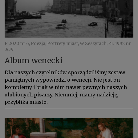
P 2020 nr 6, Poezja, Portrety miast, W Zeszytach, ZL 1992 nr
3/39
Album wenecki
Dla naszych czytelników sporządziliśmy zestaw
pamiętnych wypowiedzi o Wenecji. Nie jest on
kompletny i brak w nim nawet pewnych naszych
ulubionych pisarzy. Niemniej, mamy nadzieję,
przybliża miasto.