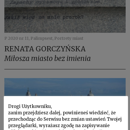
P 2020 nr 11, Palimpsest, Portrety miast
RENATA GORCZYŃSKA
Miłosza miasto bez imienia
Drogi Użytkowniku,
zanim przejdziesz dalej, powinieneś wiedzieć, że
przechodząc do Serwisu bez zmian ustawień Twojej
przeglądarki, wyrażasz zgodę na zapisywanie