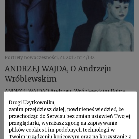
Portrety nowoczesności, ZL 2015 nr 4/132
ANDRZEJ WAJDA, O Andrzeju
Wróblewskim
ANDRZEJ WAJDAO Andrzeju Wróblewskim Dobry
wieczór. Cieszę się ogromnie, że tak dużo …
Drogi Użytkowniku,
zanim przejdziesz dalej, powinieneś wiedzieć, że
przechodząc do Serwisu bez zmian ustawień Twojej
przeglądarki, wyrażasz zgodę na zapisywanie
plików cookies i im podobnych technologii w
Twoim urządzeniu końcowym oraz na korzystanie z