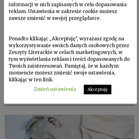
informacji w nich zapisanych w celu dopasowania
reklam. Ustawienia w zakresie cookie możesz
zawsze zmienić w swojej przeglądarce.
Ponadto klikając „Akceptuję”, wyrażasz zgodę na
wykorzystywanie swoich danych osobowych przez
Portrety nowoczesności, W Zeszytach, ZL 2015 nr 3/131
Zeszyty Literackie w celach marketingowych, w
tym wyświetlania reklam i treści dopasowanych do
ROBERTO SALVADORI
Twoich zainteresowań. Pamiętaj, że w każdym
Menilandia
momencie możesz zmienić swoje ustawienia,
klikając w ten link.
Dominique i Jean poznali się i zakochali podczas
Zmień ustawienia
Akceptuję
balu w pałacu wersalskim. Ona miała dwadzieścia
…