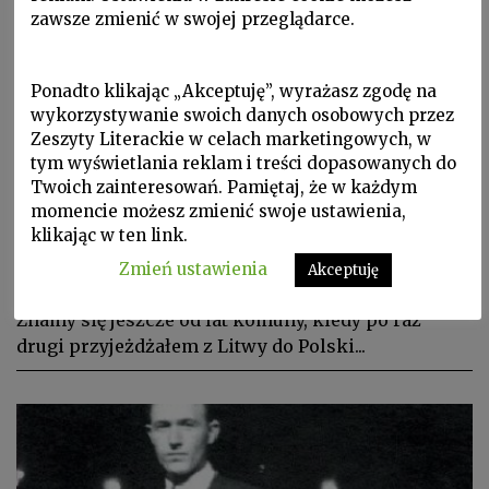
zawsze zmienić w swojej przeglądarce.
Ponadto klikając „Akceptuję”, wyrażasz zgodę na
wykorzystywanie swoich danych osobowych przez
Zeszyty Literackie w celach marketingowych, w
tym wyświetlania reklam i treści dopasowanych do
Twoich zainteresowań. Pamiętaj, że w każdym
momencie możesz zmienić swoje ustawienia,
klikając w ten link.
Europa Środka, W Zeszytach, ZL 2015 nr 4/132
Zmień ustawienia
Akceptuję
TOMAS VENCLOVA, Laudacja
Znamy się jeszcze od lat komuny, kiedy po raz
drugi przyjeżdżałem z Litwy do Polski...