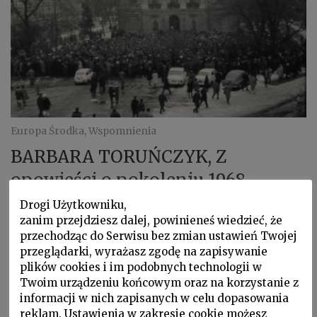
Europa Środka, Wspomnienia
BARBARA TORUŃCZYK, Z
opowieści o pokoleniu 1968.
Fragmenty
Drogi Użytkowniku,
zanim przejdziesz dalej, powinieneś wiedzieć, że
Nazywano nas komandosami. W 40. rocznicę tzw.
przechodząc do Serwisu bez zmian ustawień Twojej
wydarzeń marcowych chciałam opisać nasze
przeglądarki, wyrażasz zgodę na zapisywanie
doświadczenia. Nasze drogi …
plików cookies i im podobnych technologii w
Twoim urządzeniu końcowym oraz na korzystanie z
informacji w nich zapisanych w celu dopasowania
reklam. Ustawienia w zakresie cookie możesz