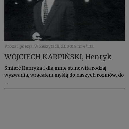
Proza i poezja, W Zeszytach, ZL 2015 nr 4/132
WOJCIECH KARPIŃSKI, Henryk
Śmierć Henryka i dla mnie stanowiła rodzaj
wyzwania, wracałem myślą do naszych rozmów, do
…