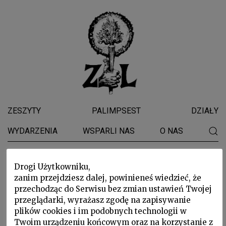
ZESZYTY
PALIMPSEST
DZIAŁY
WYDARZENIA
WSPARLI NAS
O NAS
Drogi Użytkowniku,
Adam Mickiewicz
zanim przejdziesz dalej, powinieneś wiedzieć, że
przechodząc do Serwisu bez zmian ustawień Twojej
przeglądarki, wyrażasz zgodę na zapisywanie
plików cookies i im podobnych technologii w
Twoim urządzeniu końcowym oraz na korzystanie z