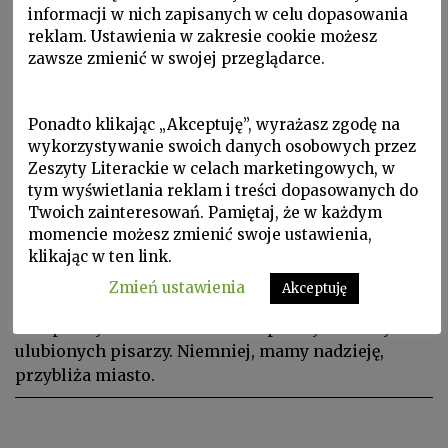
informacji w nich zapisanych w celu dopasowania
reklam. Ustawienia w zakresie cookie możesz
zawsze zmienić w swojej przeglądarce.
Ponadto klikając „Akceptuję”, wyrażasz zgodę na
wykorzystywanie swoich danych osobowych przez
Zeszyty Literackie w celach marketingowych, w
P 2020 nr 6, Poezja, Portrety miast, W Zeszytach, ZL 1992 nr
tym wyświetlania reklam i treści dopasowanych do
3/39
Twoich zainteresowań. Pamiętaj, że w każdym
momencie możesz zmienić swoje ustawienia,
Album wenecki
klikając w ten link.
Dla naszych czytelników sporządziliśmy zestaw
Zmień ustawienia
Akceptuję
pamiętnych wypowiedzi o Wenecji. Nie jest on
kompletny i brak w nim nawet pewnych naszych
ulubionych pisarzy. Niemniej, mamy nadzieję,
przybliża miasto.