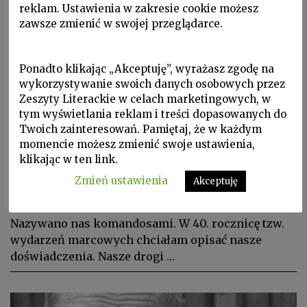
reklam. Ustawienia w zakresie cookie możesz
zawsze zmienić w swojej przeglądarce.
Ponadto klikając „Akceptuję”, wyrażasz zgodę na
wykorzystywanie swoich danych osobowych przez
Zeszyty Literackie w celach marketingowych, w
tym wyświetlania reklam i treści dopasowanych do
Europa Środka, Wspomnienia
Twoich zainteresowań. Pamiętaj, że w każdym
momencie możesz zmienić swoje ustawienia,
BARBARA TORUŃCZYK, Z
klikając w ten link.
opowieści o pokoleniu 1968.
Zmień ustawienia
Akceptuję
Fragmenty
Nazywano nas komandosami. W 40. rocznicę tzw.
wydarzeń marcowych chciałam opisać nasze
doświadczenia. Nasze drogi …