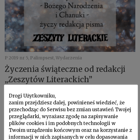
P 2019 nr 5, Palimpsest, Wydarzenia
Życzenia świąteczne od redakcji
„Zeszytów Literackich”
Życzenia świąteczne od redakcji „Zeszytów
Drogi Użytkowniku,
Literackich” Redakcja „Zeszytów Literackich”
zanim przejdziesz dalej, powinieneś wiedzieć, że
życzy swoim czytelnikom …
przechodząc do Serwisu bez zmian ustawień Twojej
przeglądarki, wyrażasz zgodę na zapisywanie
plików cookies i im podobnych technologii w
Twoim urządzeniu końcowym oraz na korzystanie z
informacji w nich zapisanych w celu dopasowania