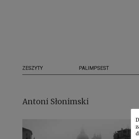
ZESZYTY
PALIMPSEST
Antoni Słonimski
D
z
d