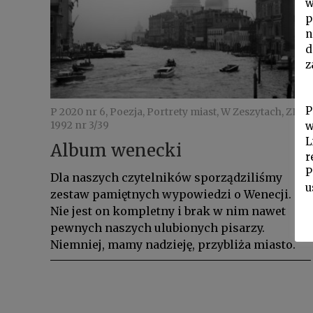
w
p
n
d
z
P
P 2020 nr 6, Poezja, Portrety miast, W Zeszytach, ZL
1992 nr 3/39
w
L
Album wenecki
r
P
Dla naszych czytelników sporządziliśmy
u
zestaw pamiętnych wypowiedzi o Wenecji.
Nie jest on kompletny i brak w nim nawet
pewnych naszych ulubionych pisarzy.
Niemniej, mamy nadzieję, przybliża miasto.