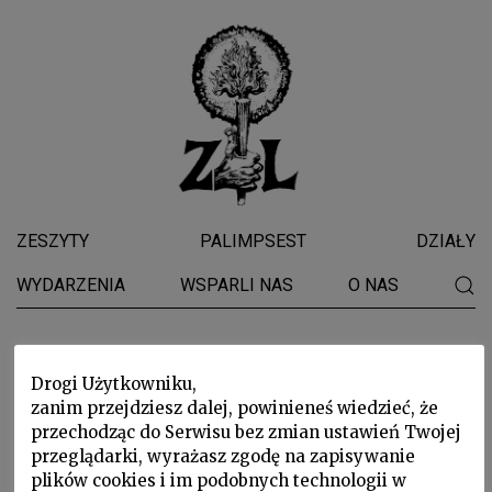
ZESZYTY
PALIMPSEST
DZIAŁY
WYDARZENIA
WSPARLI NAS
O NAS
Edward Hartwig
Drogi Użytkowniku,
zanim przejdziesz dalej, powinieneś wiedzieć, że
przechodząc do Serwisu bez zmian ustawień Twojej
przeglądarki, wyrażasz zgodę na zapisywanie
plików cookies i im podobnych technologii w