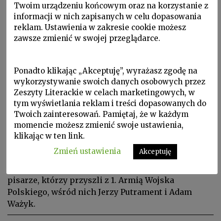
Twoim urządzeniu końcowym oraz na korzystanie z
informacji w nich zapisanych w celu dopasowania
reklam. Ustawienia w zakresie cookie możesz
zawsze zmienić w swojej przeglądarce.
Ponadto klikając „Akceptuję”, wyrażasz zgodę na
wykorzystywanie swoich danych osobowych przez
Proza i poezja, W Zeszytach, ZL 2011 nr 3/115
Zeszyty Literackie w celach marketingowych, w
tym wyświetlania reklam i treści dopasowanych do
JULIA HARTWIG
Twoich zainteresowań. Pamiętaj, że w każdym
Z Lublina do Paryża
momencie możesz zmienić swoje ustawienia,
klikając w ten link.
Zaraz po wojnie Lublin był ciekawym ośrodkiem
Zmień ustawienia
Akceptuję
kultury. W tym czasie znaleźli się tam między
innymi: Jacek Bocheński, Anna Kamieńska i
pisarze, którzy przyszli z 1. Armią Wojska
Polskiego, wśród nich Jerzy Putrament i Adam
Ważyk.