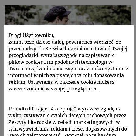
Drogi Użytkowniku,
zanim przejdziesz dalej, powinieneś wiedzieć, że
przechodząc do Serwisu bez zmian ustawień Twojej
przeglądarki, wyrażasz zgodę na zapisywanie
plików cookies i im podobnych technologii w
Twoim urządzeniu końcowym oraz na korzystanie z
informacji w nich zapisanych w celu dopasowania
Proza i poezja, W Zeszytach, ZL 2008 nr 2/102
reklam. Ustawienia w zakresie cookie możesz
MAREK EDELMAN, Miłość w
zawsze zmienić w swojej przeglądarce.
getcie
Ponadto klikając „Akceptuję”, wyrażasz zgodę na
W maju 2019 odbyła się premiera filmu „Marek
wykorzystywanie swoich danych osobowych przez
Edelman… I była miłość w getcie” w reż. Jolanty
Zeszyty Literackie w celach marketingowych, w
Dylewskiej. Pierwodruk opowiadania ukazał się w
tym wyświetlania reklam i treści dopasowanych do
„ZL” 102
Twoich zainteresowań. Pamiętaj, że w każdym