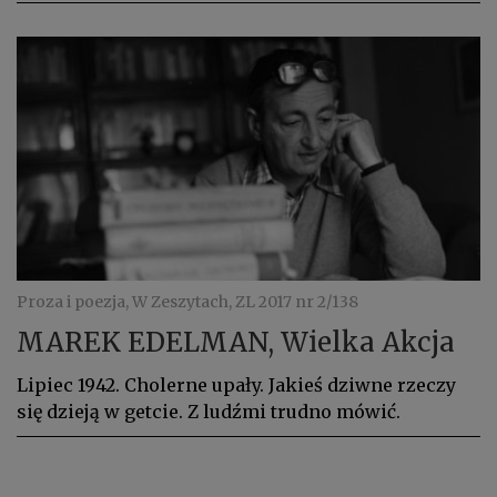
Proza i poezja, W Zeszytach, ZL 2017 nr 2/138
MAREK EDELMAN, Wielka Akcja
Lipiec 1942. Cholerne upały. Jakieś dziwne rzeczy
się dzieją w getcie. Z ludźmi trudno mówić.