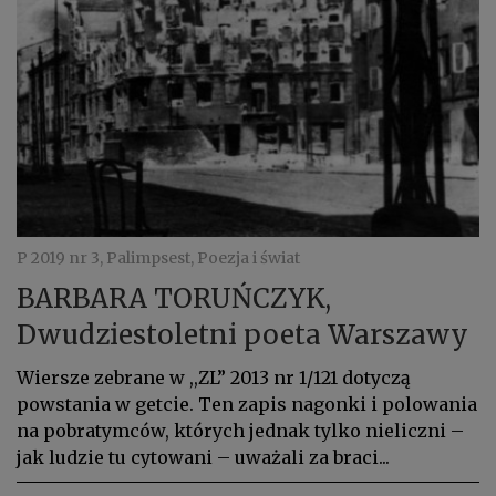
P 2019 nr 3, Palimpsest, Poezja i świat
BARBARA TORUŃCZYK,
Dwudziestoletni poeta Warszawy
Wiersze zebrane w ,,ZL” 2013 nr 1/121 dotyczą
powstania w getcie. Ten zapis nagonki i polowania
na pobratymców, których jednak tylko nieliczni –
jak ludzie tu cytowani – uważali za braci...