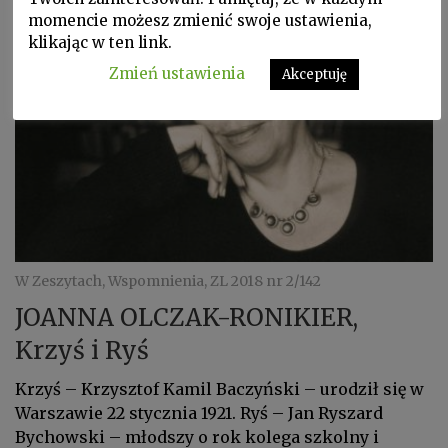
momencie możesz zmienić swoje ustawienia,
klikając w ten link.
Zmień ustawienia
Akceptuję
W Zeszytach, Wspomnienia, ZL 2018 nr 2/142
JOANNA OLCZAK-RONIKIER,
Krzyś i Ryś
Krzyś – Krzysztof Kamil Baczyński – urodził się w
Warszawie 22 stycznia 1921. Ryś – Jan Ryszard
Bychowski – młodszy o rok kolega szkolny i