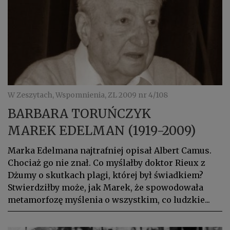
W Zeszytach, Wspomnienia, ZL 2009 nr 4/108
BARBARA TORUŃCZYK
MAREK EDELMAN (1919-2009)
Marka Edelmana najtrafniej opisał Albert Camus.
Chociaż go nie znał. Co myślałby doktor Rieux z
Dżumy o skutkach plagi, której był świadkiem?
Stwierdziłby może, jak Marek, że spowodowała
metamorfozę myślenia o wszystkim, co ludzkie...