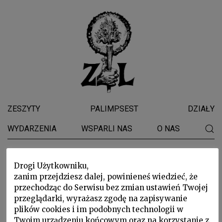
ZESZYTY
PALIMPSEST
DZIAŁY
WYDARZENIA
WSPARLI NAS
O NAS
Italo Calvino
Drogi Użytkowniku,
zanim przejdziesz dalej, powinieneś wiedzieć, że
przechodząc do Serwisu bez zmian ustawień Twojej
przeglądarki, wyrażasz zgodę na zapisywanie
plików cookies i im podobnych technologii w
Twoim urządzeniu końcowym oraz na korzystanie z