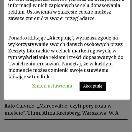
informacji w nich zapisanych w celu dopasowania
reklam. Ustawienia w zakresie cookie możesz
zawsze zmienić w swojej przeglądarce.
Ponadto klikając „Akceptuję”, wyrażasz zgodę na
wykorzystywanie swoich danych osobowych przez
Zeszyty Literackie w celach marketingowych, w
Lektury kwartalne, W Zeszytach, ZL 2015 nr 4/132
tym wyświetlania reklam i treści dopasowanych do
SZYMON ŻUCHOWSKI
Twoich zainteresowań. Pamiętaj, że w każdym
momencie możesz zmienić swoje ustawienia,
o książce: Italo Calvino
klikając w ten link.
„Marcovaldo, czyli pory roku
Zmień ustawienia
Akceptuję
w mieście”
Italo Calvino, „Marcovaldo, czyli pory roku w
mieście”. Tłum. Alina Kreisberg. Warszawa, W. A.