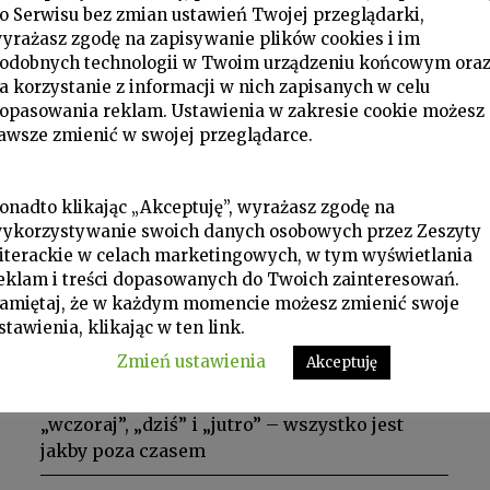
o Serwisu bez zmian ustawień Twojej przeglądarki,
yrażasz zgodę na zapisywanie plików cookies i im
odobnych technologii w Twoim urządzeniu końcowym ora
a korzystanie z informacji w nich zapisanych w celu
opasowania reklam. Ustawienia w zakresie cookie możesz
awsze zmienić w swojej przeglądarce.
Świadectwa, W Zeszytach, ZL 2018 nr 4/144
onadto klikając „Akceptuję”, wyrażasz zgodę na
JÓZEF CZAPSKI
ykorzystywanie swoich danych osobowych przez Zeszyty
Z listów do Pawła Hertza
iterackie w celach marketingowych, w tym wyświetlania
eklam i treści dopasowanych do Twoich zainteresowań.
Czasami myślę, że starość, której uderzenia
amiętaj, że w każdym momencie możesz zmienić swoje
tak późno odczułem na sobie (pamięć,
stawienia, klikając w ten link.
zdolność pracy etc.), ma jeden plus
Zmień ustawienia
Akceptuję
niesłychanie ważny. Przy kurczeniu się czasu
– w jego starczym biegu zawrotnym – nie ma
„wczoraj”, „dziś” i „jutro” – wszystko jest
jakby poza czasem