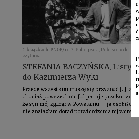
d
w
p
n
d
z
O książkach, P 2019 nr 3, Palimpsest, Polecamy do
czytania
P
STEFANIA BACZYŃSKA, Listy
w
L
do Kazimierza Wyki
r
P
Przede wszystkim muszę się przyznać [...], że
u
chociaż powszechnie [...] panuje przekonanie,
że syn mój zginął w Powstaniu — ja osobiście
nie znalazłam dotąd potwierdzenia tej wersji.