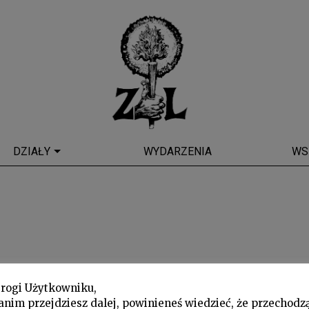
DZIAŁY
WYDARZENIA
WS
rogi Użytkowniku,
anim przejdziesz dalej, powinieneś wiedzieć, że przechodz