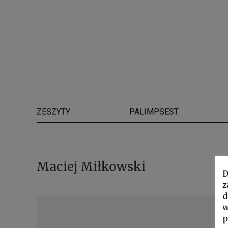
ZESZYTY
PALIMPSEST
Maciej Miłkowski
D
z
d
w
p