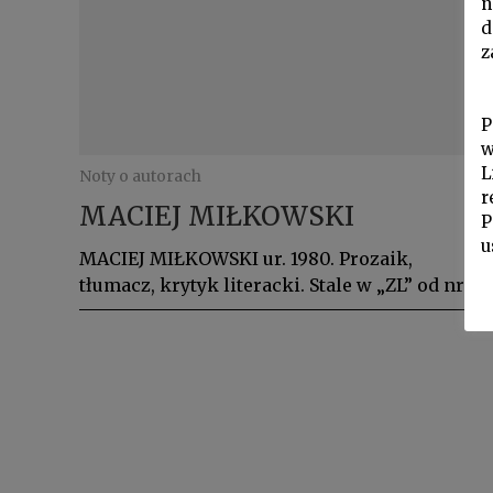
n
d
z
P
w
L
Noty o autorach
r
MACIEJ MIŁKOWSKI
P
u
MACIEJ MIŁKOWSKI ur. 1980. Prozaik,
tłumacz, krytyk literacki. Stale w „ZL” od nr.