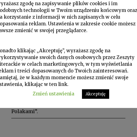
yrażasz zgodę na zapisywanie plików cookies i im
odobnych technologii w Twoim urządzeniu końcowym ora
a korzystanie z informacji w nich zapisanych w celu
opasowania reklam. Ustawienia w zakresie cookie możesz
awsze zmienić w swojej przeglądarce.
P 2019 nr 4, Palimpsest, Podróże
onadto klikając „Akceptuję”, wyrażasz zgodę na
ykorzystywanie swoich danych osobowych przez Zeszyty
MAREK KARPIŃSKI
iterackie w celach marketingowych, w tym wyświetlania
Katalonia. Osioł i byk
eklam i treści dopasowanych do Twoich zainteresowań.
amiętaj, że w każdym momencie możesz zmienić swoje
Kiedy jechaliśmy taksówką do centrum
stawienia, klikając w ten link.
Barcelony, nasz kierowca, gdy tylko się
Zmień ustawienia
Akceptuję
dowiedział, że Polacy, zaraz oświadczył, „że
nas, Katalończyków, nazywają iberyjskimi
Polakami”.