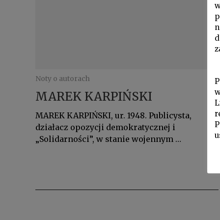
w
p
n
d
z
Noty o autorach
P
w
MAREK KARPIŃSKI
L
r
MAREK KARPIŃSKI, ur. 1948. Publicysta,
P
działacz opozycji demokratycznej i
u
„Solidarności”, w stanie wojennym …