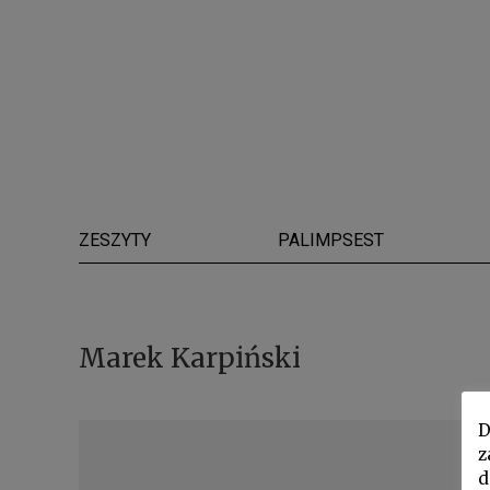
ZESZYTY
PALIMPSEST
Marek Karpiński
D
z
d