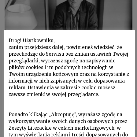
Drogi Użytkowniku,
zanim przejdziesz dalej, powinieneś wiedzieć, że
przechodząc do Serwisu bez zmian ustawień Twojej
P 2019 nr 3, Palimpsest, Sylwetki
przeglądarki, wyrażasz zgodę na zapisywanie
O Gombrowiczu: listy
plików cookies i im podobnych technologii w
Twoim urządzeniu końcowym oraz na korzystanie z
R.Gombrowicz, M.Paczowskiej i
informacji w nich zapisanych w celu dopasowania
K.A. Jeleńskiego do Cz.Miłosza
reklam. Ustawienia w zakresie cookie możesz
zawsze zmienić w swojej przeglądarce.
Śmierć Witolda może dlatego tak jest wstrząsająca,
że całe jego dzieło było budowane jak pancerz, jak
forteca, jak cytadela, przeciw śmierci...
Ponadto klikając „Akceptuję”, wyrażasz zgodę na
wykorzystywanie swoich danych osobowych przez
Zeszyty Literackie w celach marketingowych, w
tym wyświetlania reklam i treści dopasowanych do