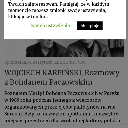
Twoich zainteresowań. Pamiętaj, że w każdym
momencie możesz zmienić swoje ustawienia,
klikając w ten link.
Zmień ustawienia
Akceptuję
Spojrzenia, W Zeszytach, ZL 2017 nr 3/139
WOJCIECH KARPIŃSKI, Rozmowy
z Bohdanem Paczowskim
Poznałem Marię i Bohdana Paczowskich w Paryżu
w 1985 roku podczas jednego z wieczorów
organizowanych przez ojców pallotynów na rue
Surcouf. Były to niezwykłe spotkania i niezwykłe
miejsce, przestrzeń dla swobodnej kultury polskiej.