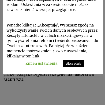
reklam. Ustawienia w zakresie cookie możesz
zawsze zmienić w swojej przeglądarce.
Ponadto klikając „Akceptuję”, wyrażasz zgodę na
wykorzystywanie swoich danych osobowych przez
Zeszyty Literackie w celach marketingowych, w
tym wyświetlania reklam i treści dopasowanych do
Wydarzenia
Twoich zainteresowań. Pamiętaj, że w każdym
Mariusz Szczygieł laureatem
momencie możesz zmienić swoje ustawienia,
klikając w ten link.
Nagrody Literackiej „Nike”
Zmień ustawienia
Akceptuję
Mariusz Szczygieł laureatem Nagrody Literackiej
„Nike” Książka reporterska „Nie ma” autorstwa
MARIUSZA …