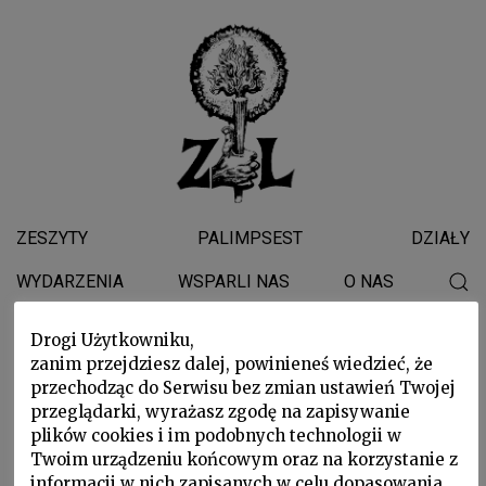
ZESZYTY
PALIMPSEST
DZIAŁY
WYDARZENIA
WSPARLI NAS
O NAS
Drogi Użytkowniku,
Mariusz Szczygieł
zanim przejdziesz dalej, powinieneś wiedzieć, że
przechodząc do Serwisu bez zmian ustawień Twojej
przeglądarki, wyrażasz zgodę na zapisywanie
plików cookies i im podobnych technologii w
Twoim urządzeniu końcowym oraz na korzystanie z
informacji w nich zapisanych w celu dopasowania