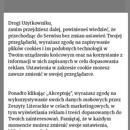
Drogi Użytkowniku,
zanim przejdziesz dalej, powinieneś wiedzieć, że
przechodząc do Serwisu bez zmian ustawień Twojej
przeglądarki, wyrażasz zgodę na zapisywanie
plików cookies i im podobnych technologii w
Noty o autorach
Twoim urządzeniu końcowym oraz na korzystanie z
informacji w nich zapisanych w celu dopasowania
MARTA WYKA
reklam. Ustawienia w zakresie cookie możesz
zawsze zmienić w swojej przeglądarce.
MARTA WYKA, ur. 1938. Historyk literatury i krytyk
literacki, zajmuje się literaturą przełomu …
Ponadto klikając „Akceptuję”, wyrażasz zgodę na
wykorzystywanie swoich danych osobowych przez
Zeszyty Literackie w celach marketingowych, w
tym wyświetlania reklam i treści dopasowanych do
Twoich zainteresowań. Pamiętaj, że w każdym
momencie możesz zmienić swoje ustawienia,