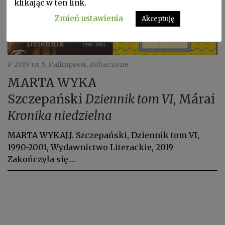
klikając w ten link.
Zmień ustawienia
Akceptuję
P 2019 nr 5, Palimpsest, Zobaczone
MARTA WYKA
Szczepański
Dziennik tom VI
, Márai
Kronika niedzielna
MARTA WYKAJ.J. Szczepański, Dziennik tom VI,
1990-2001, Wydawnictwo Literackie, 2019
Zakończyła się …