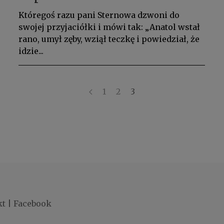
Któregoś razu pani Sternowa dzwoni do
swojej przyjaciółki i mówi tak: „Anatol wstał
rano, umył zęby, wziął teczkę i powiedział, że
idzie...
1
2
3
kt
|
Facebook