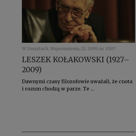
W Zeszytach, Wspomnienia, ZL 2009 nr 3/107
LESZEK KOŁAKOWSKI (1927–
2009)
Dawnymi czasy filozofowie uważali, że cnota
i rozum chodzą w parze. Te …