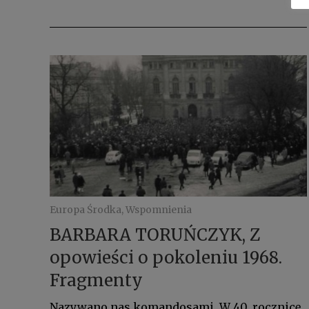
Europa Środka, Wspomnienia
BARBARA TORUŃCZYK, Z
opowieści o pokoleniu 1968.
Fragmenty
Nazywano nas komandosami. W 40. rocznicę