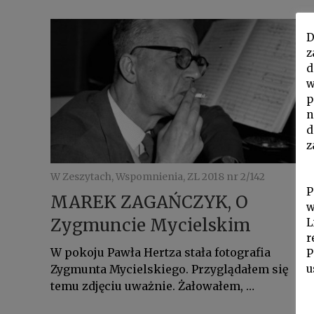
D
z
d
w
p
n
d
z
W Zeszytach, Wspomnienia, ZL 2018 nr 2/142
P
MAREK ZAGAŃCZYK, O
w
Zygmuncie Mycielskim
L
r
W pokoju Pawła Hertza stała fotografia
P
Zygmunta Mycielskiego. Przyglądałem się
u
temu zdjęciu uważnie. Żałowałem, …