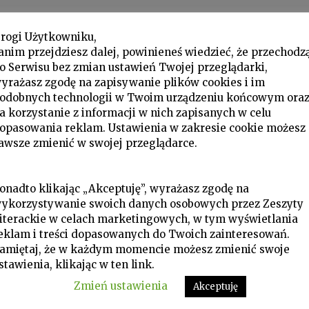
rogi Użytkowniku,
anim przejdziesz dalej, powinieneś wiedzieć, że przechodz
o Serwisu bez zmian ustawień Twojej przeglądarki,
yrażasz zgodę na zapisywanie plików cookies i im
odobnych technologii w Twoim urządzeniu końcowym ora
a korzystanie z informacji w nich zapisanych w celu
opasowania reklam. Ustawienia w zakresie cookie możesz
awsze zmienić w swojej przeglądarce.
W Zeszytach, Wspomnienia, ZL 2018 nr 2/142
onadto klikając „Akceptuję”, wyrażasz zgodę na
MARIA IWASZKIEWICZ,
ykorzystywanie swoich danych osobowych przez Zeszyty
Portrety: Antoni Słonimski,
iterackie w celach marketingowych, w tym wyświetlania
eklam i treści dopasowanych do Twoich zainteresowań.
Antoni Sobański
amiętaj, że w każdym momencie możesz zmienić swoje
stawienia, klikając w ten link.
Słonimski był niesłychanie elegancki, zawsze
Zmień ustawienia
dbał o strój, a ponieważ był szczupły i dobrej
Akceptuję
figury, to świetnie na nim wyglądały ubrania,