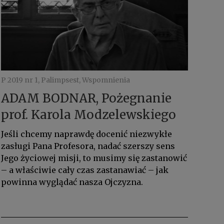
P 2019 nr 1, Palimpsest, Wspomnienia
ADAM BODNAR, Pożegnanie
prof. Karola Modzelewskiego
Jeśli chcemy naprawdę docenić niezwykłe
zasługi Pana Profesora, nadać szerszy sens
Jego życiowej misji, to musimy się zastanowić
– a właściwie cały czas zastanawiać – jak
powinna wyglądać nasza Ojczyzna.