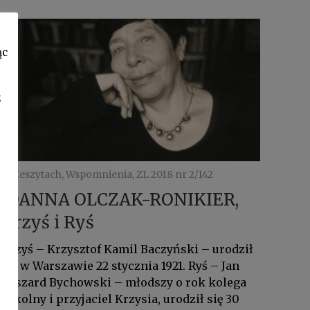
ąc
z
W Zeszytach, Wspomnienia, ZL 2018 nr 2/142
JOANNA OLCZAK-RONIKIER,
Krzyś i Ryś
Krzyś – Krzysztof Kamil Baczyński – urodził
się w Warszawie 22 stycznia 1921. Ryś – Jan
Ryszard Bychowski – młodszy o rok kolega
szkolny i przyjaciel Krzysia, urodził się 30