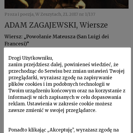
Proza i poezja, W Zeszytach, ZL 2017 nr 1/137
ADAM ZAGAJEWSKI, Wiersze
Wiersz: „Powołanie Mateusza (San Luigi dei
Francesi)”
Drogi Użytkowniku,
zanim przejdziesz dalej, powinieneś wiedzieć, że
przechodząc do Serwisu bez zmian ustawień Twojej
przeglądarki, wyrażasz zgodę na zapisywanie
plików cookies i im podobnych technologii w
Twoim urządzeniu końcowym oraz na korzystanie z
informacji w nich zapisanych w celu dopasowania
reklam. Ustawienia w zakresie cookie możesz
zawsze zmienić w swojej przeglądarce.
Ponadto klikając „Akceptuję”, wyrażasz zgodę na
Proza i poezja, W Zeszytach, ZL 2015 nr 4/132