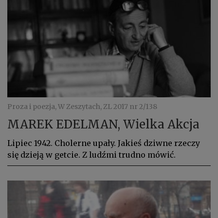
Proza i poezja, W Zeszytach, ZL 2017 nr 2/138
MAREK EDELMAN, Wielka Akcja
Lipiec 1942. Cholerne upały. Jakieś dziwne rzeczy
się dzieją w getcie. Z ludźmi trudno mówić.