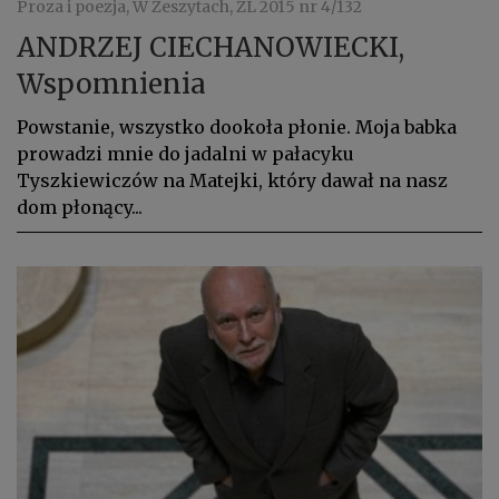
Proza i poezja, W Zeszytach, ZL 2015 nr 4/132
ANDRZEJ CIECHANOWIECKI,
Wspomnienia
Powstanie, wszystko dookoła płonie. Moja babka
prowadzi mnie do jadalni w pałacyku
Tyszkiewiczów na Matejki, który dawał na nasz
dom płonący...