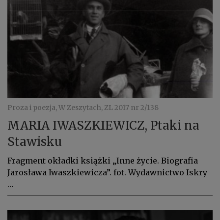
Proza i poezja, W Zeszytach, ZL 2017 nr 2/138
MARIA IWASZKIEWICZ, Ptaki na
Stawisku
Fragment okładki książki „Inne życie. Biografia
Jarosława Iwaszkiewicza”. fot. Wydawnictwo Iskry
…