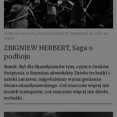
Herbert nieznany, Proza i poezja, W Zeszytach, ZL 2017 nr
4/140
ZBIGNIEW HERBERT, Saga o
podboju
Statek. Był dla Skandynawów tym, czym u Greków
świątynia, u Rzymian akwedukty. Dzieło techniki i
sztuki zarazem, najpełniejszy wyraz geniusza
świata skandynawskiego. Coś znacznie więcej niż
środek transportu, coś znacznie więcej niż dzieło
techniki.