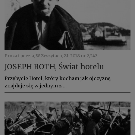
Proza i poezja, W Zeszytach, ZL 2018 nr 2/142
JOSEPH ROTH, Świat hotelu
Przybycie Hotel, który kocham jak ojczyznę,
znajduje się w jednym z …