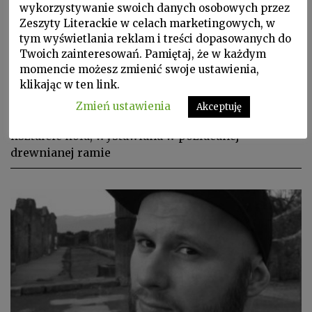
wykorzystywanie swoich danych osobowych przez
ADAM SZCZUCIŃSKI
Zeszyty Literackie w celach marketingowych, w
Mapa świata
tym wyświetlania reklam i treści dopasowanych do
Twoich zainteresowań. Pamiętaj, że w każdym
To Urania przywiodła mnie kiedyś do Biblioteki
momencie możesz zmienić swoje ustawienia,
klikając w ten link.
Marciana przy Museo Correr w Wenecji. W
bibliotece przechowywana jest piękna XV‑wieczna
Zmień ustawienia
Akceptuję
mapa świata (narysowana na pergaminie w
kształcie koła, wystawiana w pozłacanej
drewnianej ramie