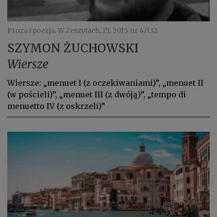
Proza i poezja, W Zeszytach, ZL 2015 nr 4/132
SZYMON ŻUCHOWSKI
Wiersze
Wiersze: „menuet I (z oczekiwaniami)”, „menuet II
(w pościeli)”, „menuet III (z dwóją)”, „tempo di
menuetto IV (z oskrzeli)”