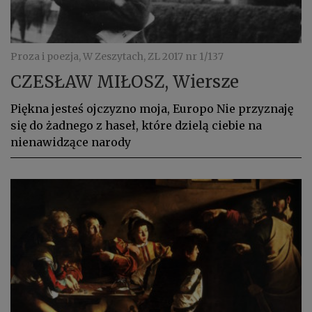
Proza i poezja, W Zeszytach, ZL 2017 nr 1/137
CZESŁAW MIŁOSZ, Wiersze
Piękna jesteś ojczyzno moja, Europo Nie przyznaję
się do żadnego z haseł, które dzielą ciebie na
nienawidzące narody