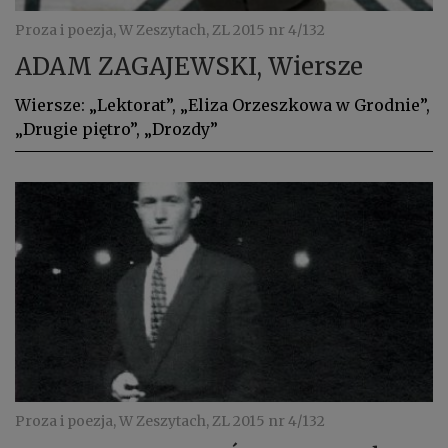
Proza i poezja, W Zeszytach, ZL 2015 nr 4/132
ADAM ZAGAJEWSKI, Wiersze
Wiersze: „Lektorat”, „Eliza Orzeszkowa w Grodnie”,
„Drugie piętro”, „Drozdy”
Proza i poezja, W Zeszytach, ZL 2015 nr 4/132