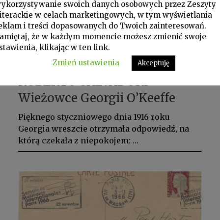
ykorzystywanie swoich danych osobowych przez Zeszyty
iterackie w celach marketingowych, w tym wyświetlania
eklam i treści dopasowanych do Twoich zainteresowań.
amiętaj, że w każdym momencie możesz zmienić swoje
stawienia, klikając w ten link.
Portrety nowoczesności, W Zeszytach, ZL 2018 nr
Zmień ustawienia
Akceptuję
4/144
ROBERTO SALVADORI
Wieżowce Georgii O’Keeffe
Pięknego styczniowego dnia 1916 roku
Georgia wreszcie otrzymała odpowiedź, na
którą czekała z niepokojem: …