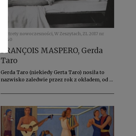
Portrety nowoczesności, W Zeszytach, ZL 2017 nr
4/140
FRANÇOIS MASPERO, Gerda
Taro
Gerda Taro (niekiedy Gerta Taro) nosiła to
nazwisko zaledwie przez rok z okładem, od …