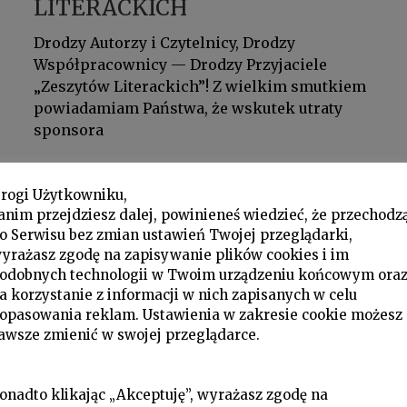
LITERACKICH
Drodzy Autorzy i Czytelnicy, Drodzy
Współpracownicy — Drodzy Przyjaciele
„Zeszytów Literackich”! Z wielkim smutkiem
powiadamiam Państwa, że wskutek utraty
sponsora
rogi Użytkowniku,
anim przejdziesz dalej, powinieneś wiedzieć, że przechodz
o Serwisu bez zmian ustawień Twojej przeglądarki,
yrażasz zgodę na zapisywanie plików cookies i im
odobnych technologii w Twoim urządzeniu końcowym ora
a korzystanie z informacji w nich zapisanych w celu
opasowania reklam. Ustawienia w zakresie cookie możesz
awsze zmienić w swojej przeglądarce.
onadto klikając „Akceptuję”, wyrażasz zgodę na