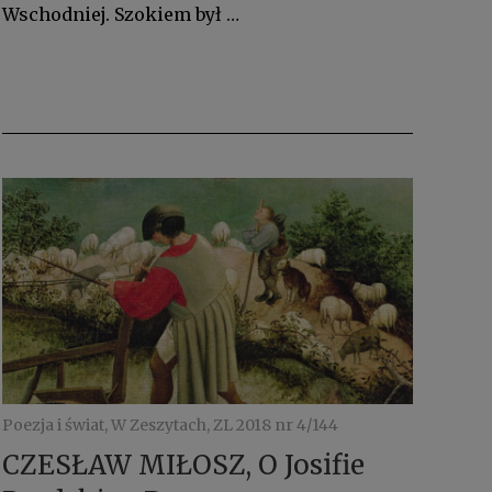
Wschodniej. Szokiem był …
Poezja i świat, W Zeszytach, ZL 2018 nr 4/144
CZESŁAW MIŁOSZ, O Josifie