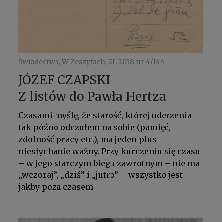
Świadectwa, W Zeszytach, ZL 2018 nr 4/144
JÓZEF CZAPSKI
Z listów do Pawła Hertza
Czasami myślę, że starość, której uderzenia
tak późno odczułem na sobie (pamięć,
zdolność pracy etc.), ma jeden plus
niesłychanie ważny. Przy kurczeniu się czasu
– w jego starczym biegu zawrotnym – nie ma
„wczoraj”, „dziś” i „jutro” – wszystko jest
jakby poza czasem