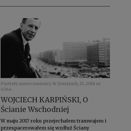
Portrety nowoczesności, W Zeszytach, ZL 2018 nr
4/144
WOJCIECH KARPIŃSKI, O
Ścianie Wschodniej
W maju 2017 roku przejechałem tramwajem i
przespacerowałem się wzdłuż Ściany