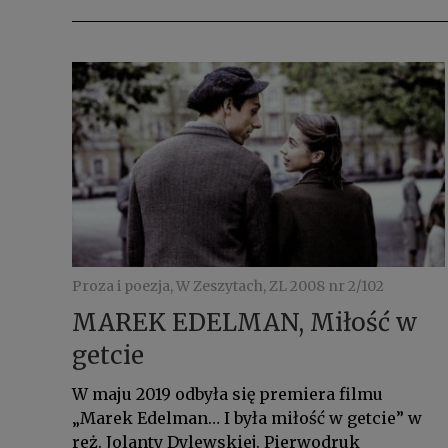
Proza i poezja, W Zeszytach, ZL 2008 nr 2/102
MAREK EDELMAN, Miłość w
getcie
W maju 2019 odbyła się premiera filmu
„Marek Edelman… I była miłość w getcie” w
reż. Jolanty Dylewskiej. Pierwodruk