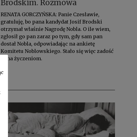
Brodskim. Rozmowa
RENATA GORCZYŃSKA: Panie Czesławie,
gratuluję, bo pana kandydat Josif Brodski
otrzymał właśnie Nagrodę Nobla. O ile wiem,
zgłosił go pan zaraz po tym, gdy sam pan
dostał Nobla, odpowiadając na ankietę
Komitetu Noblowskiego. Stało się więc zadość
pana życzeniom.
ąc
z