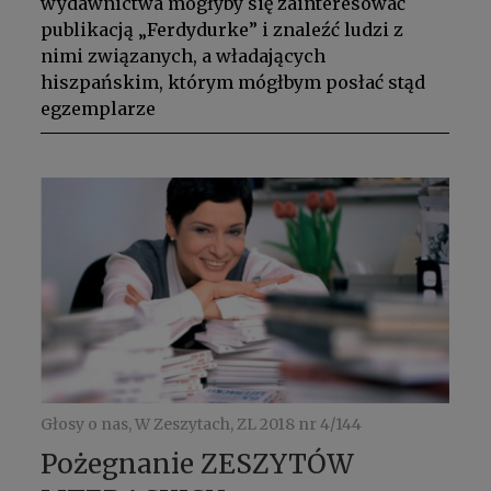
wydawnictwa mogłyby się zainteresować
publikacją „Ferdydurke” i znaleźć ludzi z
nimi związanych, a władających
hiszpańskim, którym mógłbym posłać stąd
egzemplarze
Głosy o nas, W Zeszytach, ZL 2018 nr 4/144
Pożegnanie ZESZYTÓW