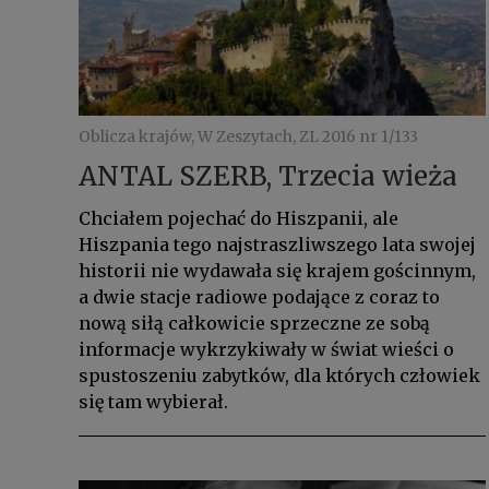
Oblicza krajów, W Zeszytach, ZL 2016 nr 1/133
ANTAL SZERB, Trzecia wieża
Chciałem pojechać do Hiszpanii, ale
Hiszpania tego najstraszliwszego lata swojej
historii nie wydawała się krajem gościnnym,
a dwie stacje radiowe podające z coraz to
nową siłą całkowicie sprzeczne ze sobą
informacje wykrzykiwały w świat wieści o
spustoszeniu zabytków, dla których człowiek
się tam wybierał.