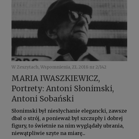
W Zeszytach, Wspomnienia, ZL 2018 nr 2/142
MARIA IWASZKIEWICZ,
Portrety: Antoni Słonimski,
Antoni Sobański
Słonimski był niesłychanie elegancki, zawsze
dbał o strój, a ponieważ był szczupły i dobrej
figury, to świetnie na nim wyglądały ubrania,
niewątpliwie szyte na miarę...