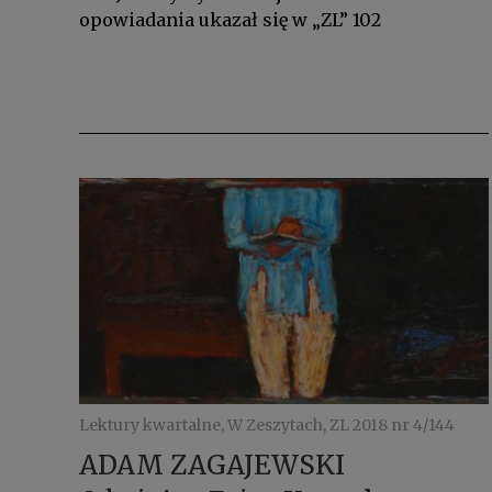
opowiadania ukazał się w „ZL” 102
Lektury kwartalne, W Zeszytach, ZL 2018 nr 4/144
ADAM ZAGAJEWSKI