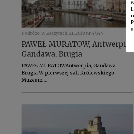
w
L
r
P
u
Podróże, W Zeszytach, ZL 2018 nr 4/144
PAWEŁ MURATOW, Antwerpia,
Gandawa, Brugia
PAWEŁ MURATOWAntwerpia, Gandawa,
Brugia W pierwszej sali Królewskiego
Muzeum …