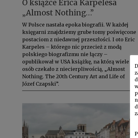
O książce Erica Karpelesa
„Almost Nothing…”
W Polsce nastała epoka biografii. W każdej
księgarni znajdziemy grube tomy poświęcone
postaciom z niedawnej przeszłości. I oto Eric
Karpeles – którego nic przecież z modą
polskiego biografizmu nie łączy –
opublikował w USA książkę, na którą wiele
D
osób czekało z niecierpliwością, „Almost
z
Nothing. The 20th Century Art and Life of
d
Józef Czapski”.
w
p
n
d
z
P