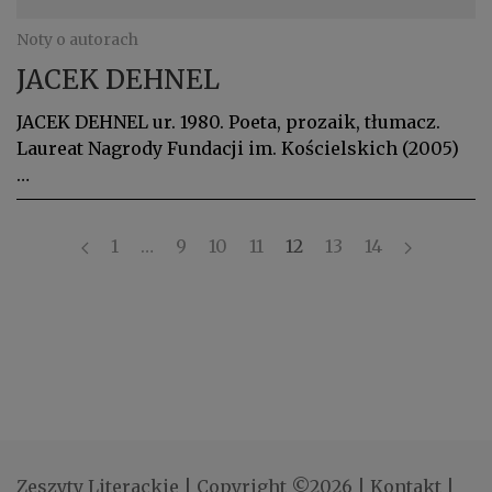
Noty o autorach
JACEK DEHNEL
JACEK DEHNEL ur. 1980. Poeta, prozaik, tłumacz.
Laureat Nagrody Fundacji im. Kościelskich (2005)
…
1
…
9
10
11
12
13
14
Zeszyty Literackie
|
Copyright ©2026
|
Kontakt
|