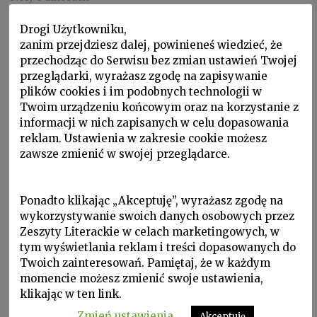
JADWIGA WEŁYKANOWICZ
Drogi Użytkowniku,
zanim przejdziesz dalej, powinieneś wiedzieć, że
JADWIGA WEŁYKANOWICZ ur. 1910, zm. 1989. Lekarz.
przechodząc do Serwisu bez zmian ustawień Twojej
Uczestniczka wojny w Hiszpanii. Po II …
przeglądarki, wyrażasz zgodę na zapisywanie
plików cookies i im podobnych technologii w
Twoim urządzeniu końcowym oraz na korzystanie z
informacji w nich zapisanych w celu dopasowania
reklam. Ustawienia w zakresie cookie możesz
zawsze zmienić w swojej przeglądarce.
Ponadto klikając „Akceptuję”, wyrażasz zgodę na
wykorzystywanie swoich danych osobowych przez
Zeszyty Literackie w celach marketingowych, w
tym wyświetlania reklam i treści dopasowanych do
Twoich zainteresowań. Pamiętaj, że w każdym
Noty o autorach
momencie możesz zmienić swoje ustawienia,
klikając w ten link.
CHAIM GURI
Zmień ustawienia
Akceptuję