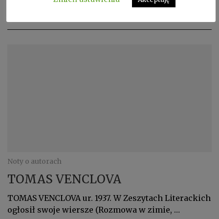
CHAIM GURI ur. 1923, zm. 2018. Poeta i prozaik
izraelski.
Noty o autorach
TOMAS VENCLOVA
TOMAS VENCLOVA ur. 1937. W Zeszytach Literackich
ogłosił swoje wiersze (Rozmowa w zimie, …