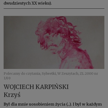
dwudziestych XX wieku).
Polecamy do czytania, Sylwetki, W Zeszytach, ZL 2000 nr
1/69
WOJCIECH KARPIŃSKI
Krzyś
Był dla mnie uosobieniem życia (...). I był w każdym