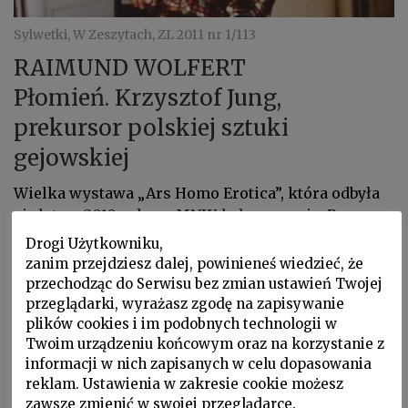
Sylwetki, W Zeszytach, ZL 2011 nr 1/113
RAIMUND WOLFERT
Płomień. Krzysztof Jung,
prekursor polskiej sztuki
gejowskiej
Wielka wystawa „Ars Homo Erotica”, która odbyła
się latem 2010 roku w MNW, była sensacją. Po raz
pierwszy (...) pokazano liczne wątki
Drogi Użytkowniku,
homoerotyczne, które pojawiały się w twórczości
zanim przejdziesz dalej, powinieneś wiedzieć, że
rodzimych artystów na przestrzeni historii.
przechodząc do Serwisu bez zmian ustawień Twojej
przeglądarki, wyrażasz zgodę na zapisywanie
plików cookies i im podobnych technologii w
Twoim urządzeniu końcowym oraz na korzystanie z
informacji w nich zapisanych w celu dopasowania
reklam. Ustawienia w zakresie cookie możesz
zawsze zmienić w swojej przeglądarce.