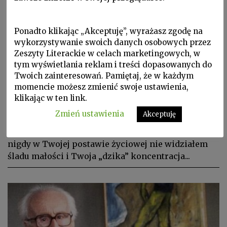
Ponadto klikając „Akceptuję”, wyrażasz zgodę na
wykorzystywanie swoich danych osobowych przez
Zeszyty Literackie w celach marketingowych, w
tym wyświetlania reklam i treści dopasowanych do
Twoich zainteresowań. Pamiętaj, że w każdym
Świadectwa, W Zeszytach, ZL 2016 nr 2/134
momencie możesz zmienić swoje ustawienia,
JÓZEF CZAPSKI, List do Ludwika
klikając w ten link.
Heringa
Zmień ustawienia
Akceptuję
I Ty wiesz ileż razy inaczej idę, inaczej myślę – ale
nigdy w Twojej postawie życiowej nie widziałem
śladu małości i Twoja „dzika” koncentracja...