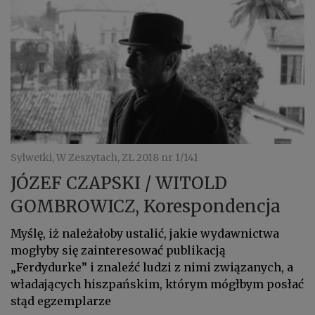
Sylwetki, W Zeszytach, ZL 2018 nr 1/141
JÓZEF CZAPSKI / WITOLD
GOMBROWICZ, Korespondencja
Myślę, iż należałoby ustalić, jakie wydawnictwa
mogłyby się zainteresować publikacją
„Ferdydurke” i znaleźć ludzi z nimi związanych, a
władających hiszpańskim, którym mógłbym posłać
stąd egzemplarze