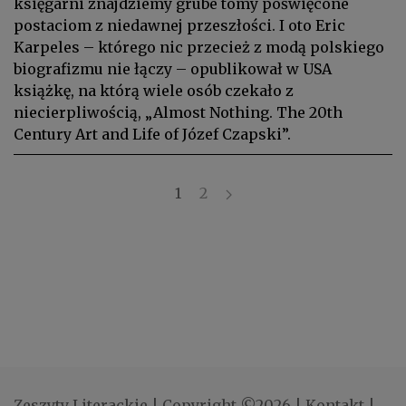
księgarni znajdziemy grube tomy poświęcone
postaciom z niedawnej przeszłości. I oto Eric
Karpeles – którego nic przecież z modą polskiego
biografizmu nie łączy – opublikował w USA
książkę, na którą wiele osób czekało z
niecierpliwością, „Almost Nothing. The 20th
Century Art and Life of Józef Czapski”.
1
2
Zeszyty Literackie
|
Copyright ©2026
|
Kontakt
|